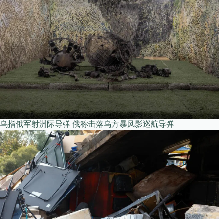
乌指俄军射洲际导弹 俄称击落乌方暴风影巡航导弹