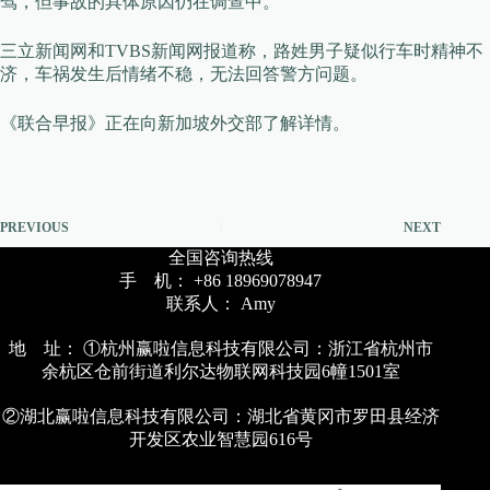
驾，但事故的具体原因仍在调查中。
三立新闻网和TVBS新闻网报道称，路姓男子疑似行车时精神不
济，车祸发生后情绪不稳，无法回答警方问题。
《联合早报》正在向新加坡外交部了解详情。
PREVIOUS
NEXT
全国咨询热线
手 机： +86 18969078947
联系人： Amy
地 址： ①杭州赢啦信息科技有限公司：浙江省杭州市
余杭区仓前街道利尔达物联网科技园6幢1501室
②湖北赢啦信息科技有限公司：湖北省黄冈市罗田县经济
开发区农业智慧园616号