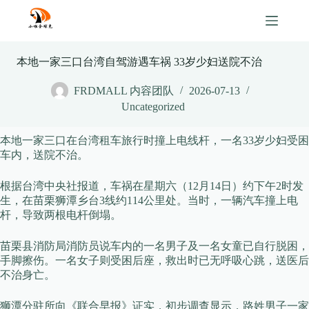
Skip
to
content
本地一家三口台湾自驾游遇车祸 33岁少妇送院不治
FRDMALL 内容团队
2026-07-13
Uncategorized
本地一家三口在台湾租车旅行时撞上电线杆，一名33岁少妇受困
车内，送院不治。
根据台湾中央社报道，车祸在星期六（12月14日）约下午2时发
生，在苗栗狮潭乡台3线约114公里处。当时，一辆汽车撞上电
杆，导致两根电杆倒塌。
苗栗县消防局消防员说车内的一名男子及一名女童已自行脱困，
手脚擦伤。一名女子则受困后座，救出时已无呼吸心跳，送医后
不治身亡。
狮潭分驻所向《联合早报》证实，初步调查显示，路姓男子一家