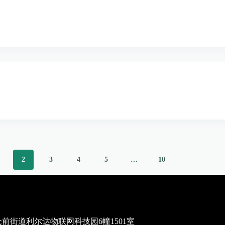
2
3
4
5
…
10
街道利尔达物联网科技园6幢1501室