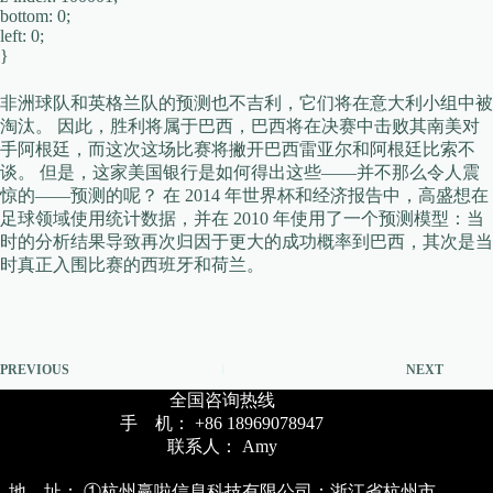
bottom: 0;
left: 0;
}
非洲球队和英格兰队的预测也不吉利，它们将在意大利小组中被
淘汰。 因此，胜利将属于巴西，巴西将在决赛中击败其南美对
手阿根廷，而这次这场比赛将撇开巴西雷亚尔和阿根廷比索不
谈。 但是，这家美国银行是如何得出这些——并不那么令人震
惊的——预测的呢？ 在 2014 年世界杯和经济报告中，高盛想在
足球领域使用统计数据，并在 2010 年使用了一个预测模型：当
时的分析结果导致再次归因于更大的成功概率到巴西，其次是当
时真正入围比赛的西班牙和荷兰。
PREVIOUS
NEXT
全国咨询热线
手 机： +86 18969078947
联系人： Amy
地 址： ①杭州赢啦信息科技有限公司：浙江省杭州市