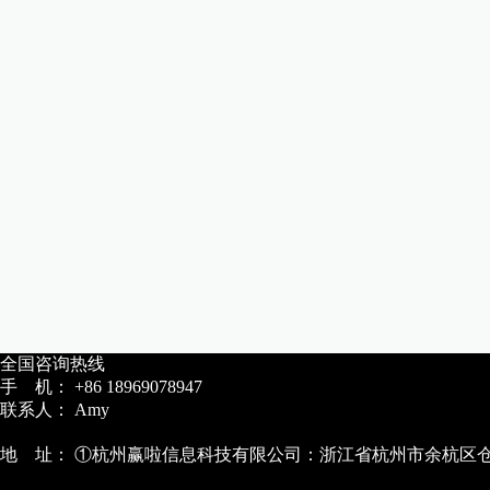
全国咨询热线
手 机： +86 18969078947
联系人： Amy
地 址： ①杭州赢啦信息科技有限公司：浙江省杭州市余杭区仓前