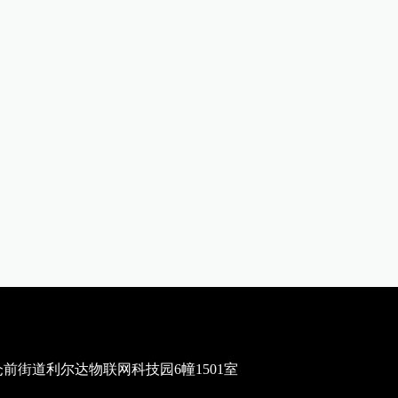
街道利尔达物联网科技园6幢1501室