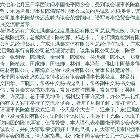
六七年七月三日率团访问泰国饶平同乡会，受到该会理事长陈鑫
哲，永远名誉理事长陈鸿辉等理事会成员的热诚欢迎和接待，该
公司董事长陈楚锋还应聘为该会荣誉顾问，谱写粤泰经贸合作发
展交流新篇章。
莅访者还有广东汇满鑫企业发展集团有限公司总裁周琼歆，执行
总裁陈捷双，总裁助理：陈树辉、郑志永，广东汇满鑫检测有限
公司总经理蔡武，广东汇满鑫文体有限公司总经理许旭生，广东
汇满鑫车行有限公司总经理贺才鹏，该集有限公司股东：陈雪
玲、张剑青、陈湖斌、余炯俊、陈镇锐、吴泽娴、陈小冰、郑奇
奇、陈植欣、田家娜、田钰娜、林钊、李泽茹，佛山市阿基米得
建材有限公司，南海嘉达物业发展有限公司董事长林楚玲等。
饶平同乡会出席欢迎接待者还有该会副理事长吴登发、林曼芬、
文国华、庄晓典，常务中文秘书沈良丰，常务副中文秘书文锡
伟，常务泰文秘书郑来福，常务稽核许国屏，常务交际：吴顺
发、许奕珊、总干事吴坤保，福利股干事许奕烽，办公厅典礼组
的有关人宾主举行了交流座谈会，增进了互相了解，友好情谊。
请理事长陈鑫哲致欢迎词：今天是个大吉日，迎来了广东汇满鑫
企业发展集团有限公司访问团全体团员，不远千里光临，体现了
访问团的隆情厚谊，值得赞誉，本人谨代表泰国饶平同乡会表热
诚欢迎，并向大家致亲切问好！借此良机，向大家简报泰国饶平
同乡会的要况，请大家指导。我们饶平同乡会于公元一九六三年