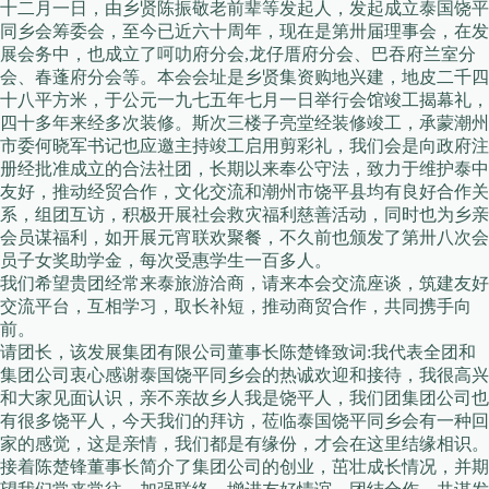
十二月一日，由乡贤陈振敬老前辈等发起人，发起成立泰国饶平
同乡会筹委会，至今已近六十周年，现在是第卅届理事会，在发
展会务中，也成立了呵叻府分会,龙仔厝府分会、巴吞府兰室分
会、春蓬府分会等。本会会址是乡贤集资购地兴建，地皮二千四
十八平方米，于公元一九七五年七月一日举行会馆竣工揭幕礼，
四十多年来经多次装修。斯次三楼子亮堂经装修竣工，承蒙潮州
市委何晓军书记也应邀主持竣工启用剪彩礼，我们会是向政府注
册经批准成立的合法社团，长期以来奉公守法，致力于维护泰中
友好，推动经贸合作，文化交流和潮州市饶平县均有良好合作关
系，组团互访，积极开展社会救灾福利慈善活动，同时也为乡亲
会员谋福利，如开展元宵联欢聚餐，不久前也颁发了第卅八次会
员子女奖助学金，每次受惠学生一百多人。
我们希望贵团经常来泰旅游洽商，请来本会交流座谈，筑建友好
交流平台，互相学习，取长补短，推动商贸合作，共同携手向
前。
请团长，该发展集团有限公司董事长陈楚锋致词:我代表全团和
集团公司衷心感谢泰国饶平同乡会的热诚欢迎和接待，我很高兴
和大家见面认识，亲不亲故乡人我是饶平人，我们团集团公司也
有很多饶平人，今天我们的拜访，莅临泰国饶平同乡会有一种回
家的感觉，这是亲情，我们都是有缘份，才会在这里结缘相识。
接着陈楚锋董事长简介了集团公司的创业，茁壮成长情况，并期