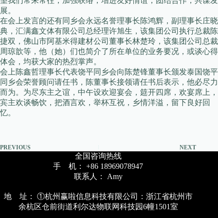
望我们常来常往，加强联络，增进友好情谊，团结合作，共谋发
展。
在会上发言的还有同乡会永远名誉理事长陈鸿辉，副理事长庄晓
典，汇满鑫文体有限公司总经理许旭生，该集团公司执行总裁陈
捷双，佛山市阿基米得建材公司董事长林楚玲，该集团公司总裁
周琼歆等，他（她）们也简介了所在单位的业务要况，或谈心得
体会，均获大家的热烈掌声。
会上陈鑫哲理事长代表饶平同乡会向陈楚锋董事长颁发泰国饶平
同乡会荣誉顾问请任书，陈董事长接领请任书后表示，他必尽力
而为。为尽东主之谊，中午设欢迎宴会，筵开四席，欢宴席上，
宾主欢谈畅饮，把酒言欢，举杯互祝，乡情洋溢，留下良好回
忆。
PREVIOUS
NEXT
全国咨询热线
手 机： +86 18969078947
联系人： Amy
地 址： ①杭州赢啦信息科技有限公司：浙江省杭州市
余杭区仓前街道利尔达物联网科技园6幢1501室