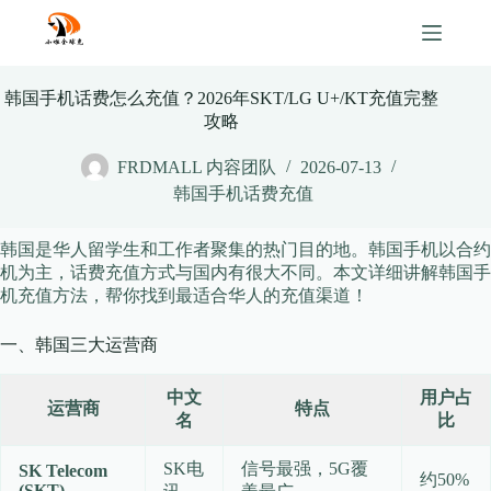
Skip
to
content
韩国手机话费怎么充值？2026年SKT/LG U+/KT充值完整
攻略
FRDMALL 内容团队
2026-07-13
韩国手机话费充值
韩国是华人留学生和工作者聚集的热门目的地。韩国手机以合约
机为主，话费充值方式与国内有很大不同。本文详细讲解韩国手
机充值方法，帮你找到最适合华人的充值渠道！
一、韩国三大运营商
中文
用户占
运营商
特点
名
比
SK电
信号最强，5G覆
SK Telecom
约50%
(SKT)