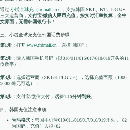
通过
小啦全球充（frdmall.cn）
，支持韩国
SKT、KT、LG U+
三大运营商，
支付宝/微信人民币充值，按实时汇率换算，全中
文界面，无需韩国银行卡
！
三、小啦全球充充值韩国话费步骤
第1步：
打开
www.frdmall.cn
，选择”韩国”；
第2步：
输入韩国手机号码（以010/011/016/017/018/019开头的11
位数字）；
第3步：
选择运营商（SKT/KT/LG U+），选择充值面额（1000-
50000韩元可选）；
第4步：
支付宝/微信支付，话费
1-15分钟到账
。
四、韩国充值注意事项
号码格式：
韩国手机号010/011/016/017/018/019开头，+82
为国码，充值时去掉+82；