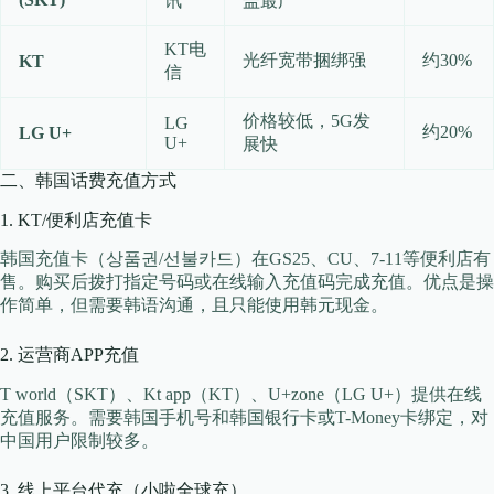
讯
盖最广
KT电
光纤宽带捆绑强
约30%
KT
信
价格较低，5G发
LG
约20%
LG U+
U+
展快
二、韩国话费充值方式
1. KT/便利店充值卡
韩国充值卡（상품권/선불카드）在GS25、CU、7-11等便利店有
售。购买后拨打指定号码或在线输入充值码完成充值。优点是操
作简单，但需要韩语沟通，且只能使用韩元现金。
2. 运营商APP充值
T world（SKT）、Kt app（KT）、U+zone（LG U+）提供在线
充值服务。需要韩国手机号和韩国银行卡或T-Money卡绑定，对
中国用户限制较多。
3. 线上平台代充（小啦全球充）