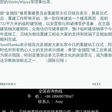
部的ShirleyWijaya等理事出席。
据“金德院”修葺重建委员会重建部主任贝锦兴表示，奠基仪式
后，重建工作即将开始，第一阶段将建造一个楼高两层，面积
722平方米的临时建筑物，以安置祭坛和诸佛菩萨圣象，在主题
建筑物兴建期间，众善信仍可烧香膜拜。预计临时建筑物将于今
年底竣工。贝锦兴相信重建工程在大家的支持和祝福下定能如期
顺利完成。
JusufHamka表示很高兴及感谢大家出席今日的重建动工仪式，同
时也对所有热心人士的支持表示感谢，希望“金德院”竣工后将成
为展示我国，特别是雅加达多元宗教文化的旅游景点，成为雅加
达宗教旅游标志之一。 （国际日报 ）
PREVIOUS
NEXT
全国咨询热线
手 机： +86 18969078947
联系人： Amy
地 址： ①杭州赢啦信息科技有限公司：浙江省杭州市