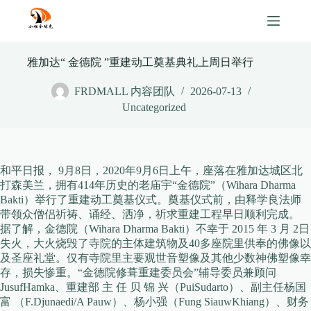
Skip
to
content
雅加达“ 金德院 ”重建动工奠基典礼上周日举行
FRDMALL 内容团队
2026-07-13
Uncategorized
和平日报， 9月8日，2020年9月6日上午，座落在雅加达城区北
打森美兰，拥有414年历史的老庙宇“金德院”（Wihara Dharma
Bakti）举行了重建动工奠基仪式。奠基仪式前，由释学良法师
带领众僧侣祈祷、诵经、洒净，祈求重建工程早日顺利完成。
据了解，金德院（Wihara Dharma Bakti）不幸于 2015 年 3 月 2日
失火，大火烧毁了寺院的主体建筑物及40多座院里供奉的佛像以
及圣座礼堂。仅有寺院里主要观世音塑像及其他少数神佛塑像幸
存，损失惨重。
“金德院修葺重建委员会”辅导委员兼顾问
JusufHamka、重建部 主 任 贝 锦 兴（PuiSudarto）、副主任杨国
富 （F.Djunaedi/A Pauw）、杨小强（Fung SiauwKhiang）、财务