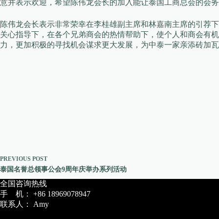
意并表示欢迎，希望陈伟龙会长的加入能让泰国工商总会的会务
陈伟龙会长表示非常荣幸在李桂雄副主席和林嘉南主席的引荐下
关心指导下，在各个兄弟商会的热情帮助下，使个人和商会有
力，更加积极的寻找机会谋求更大发展，为中泰一家亲添砖加瓦
PREVIOUS
POST
泰国名誉总领事公会9周年庆举办系列活动
全国咨询热线
手 机： +86 18969078947
联系人： Amy