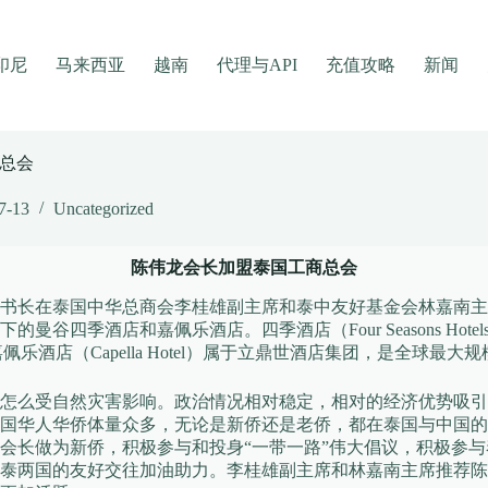
印尼
马来西亚
越南
代理与API
充值攻略
新闻
总会
7-13
Uncategorized
陈伟龙会长加盟泰国工商总会
青副秘书长在泰国中华总商会李桂雄副主席和泰中友好基金会林嘉
谷四季酒店和嘉佩乐酒店。四季酒店（Four Seasons Ho
嘉佩乐酒店（Capella Hotel）属于立鼎世酒店集团，是全球
怎么受自然灾害影响。政治情况相对稳定，相对的经济优势吸引
国华人华侨体量众多，无论是新侨还是老侨，都在泰国与中国的
会长做为新侨，积极参与和投身“一带一路”伟大倡议，积极参
泰两国的友好交往加油助力。李桂雄副主席和林嘉南主席推荐陈