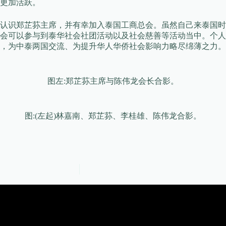
更加活跃。
认识郑芷荪主席，并有幸加入泰国工商总会。虽然自己来泰国时
机会可以参与到泰华社会社团活动以及社会慈善等活动当中。个
，为中泰两国交流、为提升华人华侨社会影响力略尽绵薄之力。
图左:郑芷荪主席与陈伟龙会长合影。
图:(左起)林嘉南、郑芷荪、李桂雄、陈伟龙合影。