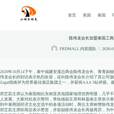
Skip
to
content
首页
美国
泰国
陈伟龙会长加盟泰国工商
FRDMALL 内容团队
2026-0
2020年10月14下午，泰中福建安溪总商会陈伟龙会长、青
伟龙会长的到访表示热烈欢迎，还向陈伟龙会长介绍了其公司旗下的曼
Zagat指南评为世界最佳酒店集团之一，并获得AAA 5钻评级。
郑芷荪主席认为泰国相比东南亚其他国家地理优势明显，几乎不
人发展。大家对此表示赞同，李桂雄副主席和林嘉南主席表示泰
到中泰两国经济文化交流中的各项活动时，两位主席称赞陈伟龙
郑芷荪主席听闻后表示赞赏，并鼓励陈伟龙会长再接再厉，为中