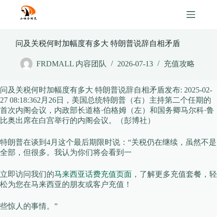
Skip
to
content
问及关税何时加幅度有多大 特朗普说辞自相矛盾
FRDMALL 内容团队
2026-07-13
充值攻略
问及关税何时加幅度有多大 特朗普说辞自相矛盾
发布:
2025-02-
27 08:18:36
2月26日，美国总统特朗普（右）主持第二个任期的
首次内阁会议，内政部长道格·伯格姆（左）和国务卿马尔科·鲁
比奥出席在白宫举行的内阁会议。（彭博社）
特朗普在谈到4月这个最后期限时说：“关税仍在继续，虽然不是
全部，但很多。我认为你们将会看到一
立即访问我们的
马来西亚话费充值页面
，了解更多充值套餐，轻
松为您在马来西亚的朋友或客户充值！
些惊人的事情。”