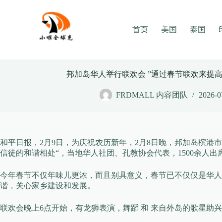
Skip
to
content
首页
美国
泰国
邦加岛华人举行联欢会 ”通过春节联欢来提
FRDMALL 内容团队
2026-0
和平日报，2月9日，为庆祝农历新年，2月8日晚，邦加岛槟港
信徒的和谐相处“，当地华人社团、孔教协会代表，1500余人出
今年春节不仅年味儿更浓，而且别具意义，春节已不仅仅是华
谐，关心家乡建设和发展。
联欢会晚上6点开始，有龙狮表演，舞蹈 和 来自外岛的歌星助兴