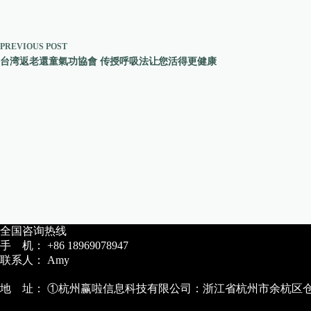
PREVIOUS
POST
台湾返老還童氣功協會 传授呼吸法让您活得更健康
全国咨询热线
手 机： +86 18969078947
联系人： Amy
地 址： ①杭州赢啦信息科技有限公司：浙江省杭州市余杭区仓前