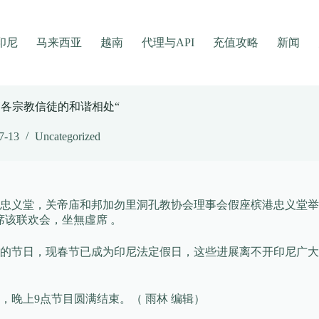
印尼
马来西亚
越南
代理与API
充值攻略
新闻
高各宗教信徒的和谐相处“
7-13
Uncategorized
市忠义堂，关帝庙和邦加勿里洞孔教协会理事会假座槟港忠义堂举行
席该联欢会，坐無虛席 。
人的节日，现春节已成为印尼法定假日，这些进展离不开印尼广
，晚上9点节目圆满结束。（ 雨林 编辑）