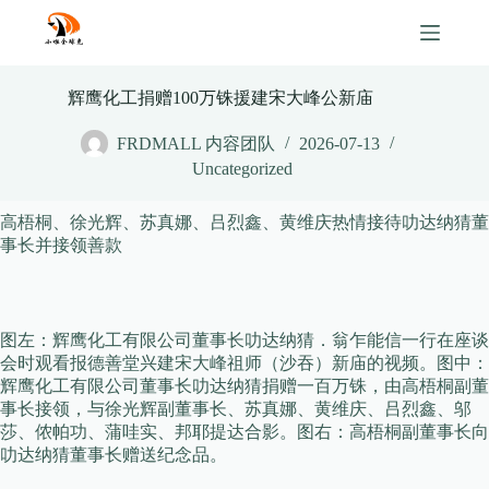
Skip
to
content
辉鹰化工捐赠100万铢援建宋大峰公新庙
FRDMALL 内容团队
2026-07-13
Uncategorized
高梧桐、徐光辉、苏真娜、吕烈鑫、黄维庆热情接待叻达纳猜董
事长并接领善款
图左：辉鹰化工有限公司董事长叻达纳猜．翁乍能信一行在座谈
会时观看报德善堂兴建宋大峰祖师（沙吞）新庙的视频。图中：
辉鹰化工有限公司董事长叻达纳猜捐赠一百万铢，由高梧桐副董
事长接领，与徐光辉副董事长、苏真娜、黄维庆、吕烈鑫、邬
莎、侬帕功、蒲哇实、邦耶提达合影。图右：高梧桐副董事长向
叻达纳猜董事长赠送纪念品。