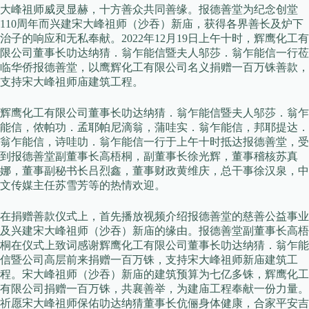
大峰祖师威灵显赫，十方善众共同善缘。报德善堂为纪念创堂
110周年而兴建宋大峰祖师（沙吞）新庙，获得各界善长及炉下
治子的响应和无私奉献。2022年12月19日上午十时，辉鹰化工有
限公司董事长叻达纳猜．翁乍能信暨夫人邬莎．翁乍能信一行莅
临华侨报德善堂，以鹰辉化工有限公司名义捐赠一百万铢善款，
支持宋大峰祖师庙建筑工程。
辉鹰化工有限公司董事长叻达纳猜．翁乍能信暨夫人邬莎．翁乍
能信，侬帕功．孟耶帕尼滴翁，蒲哇实．翁乍能信，邦耶提达．
翁乍能信，诗哇叻．翁乍能信一行于上午十时抵达报德善堂，受
到报德善堂副董事长高梧桐，副董事长徐光辉，董事稽核苏真
娜，董事副秘书长吕烈鑫，董事财政黄维庆，总干事徐汉泉，中
文传媒主任苏雪芳等的热情欢迎。
在捐赠善款仪式上，首先播放视频介绍报德善堂的慈善公益事业
及兴建宋大峰祖师（沙吞）新庙的缘由。报德善堂副董事长高梧
桐在仪式上致词感谢辉鹰化工有限公司董事长叻达纳猜．翁乍能
信暨公司高层前来捐赠一百万铢，支持宋大峰祖师新庙建筑工
程。宋大峰祖师（沙吞）新庙的建筑预算为七亿多铢，辉鹰化工
有限公司捐赠一百万铢，共襄善举，为建庙工程奉献一份力量。
祈愿宋大峰祖师保佑叻达纳猜董事长伉俪身体健康，合家平安吉