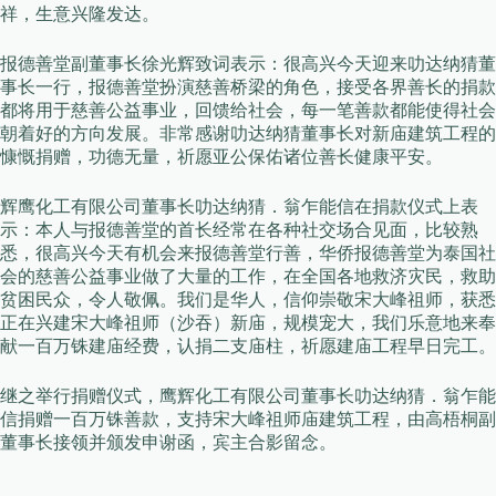
祥，生意兴隆发达。
报德善堂副董事长徐光辉致词表示：很高兴今天迎来叻达纳猜董
事长一行，报德善堂扮演慈善桥梁的角色，接受各界善长的捐款
都将用于慈善公益事业，回馈给社会，每一笔善款都能使得社会
朝着好的方向发展。非常感谢叻达纳猜董事长对新庙建筑工程的
慷慨捐赠，功德无量，祈愿亚公保佑诸位善长健康平安。
辉鹰化工有限公司董事长叻达纳猜．翁乍能信在捐款仪式上表
示：本人与报德善堂的首长经常在各种社交场合见面，比较熟
悉，很高兴今天有机会来报德善堂行善，华侨报德善堂为泰国社
会的慈善公益事业做了大量的工作，在全国各地救济灾民，救助
贫困民众，令人敬佩。我们是华人，信仰崇敬宋大峰祖师，获悉
正在兴建宋大峰祖师（沙吞）新庙，规模宠大，我们乐意地来奉
献一百万铢建庙经费，认捐二支庙柱，祈愿建庙工程早日完工。
继之举行捐赠仪式，鹰辉化工有限公司董事长叻达纳猜．翁乍能
信捐赠一百万铢善款，支持宋大峰祖师庙建筑工程，由高梧桐副
董事长接领并颁发申谢函，宾主合影留念。