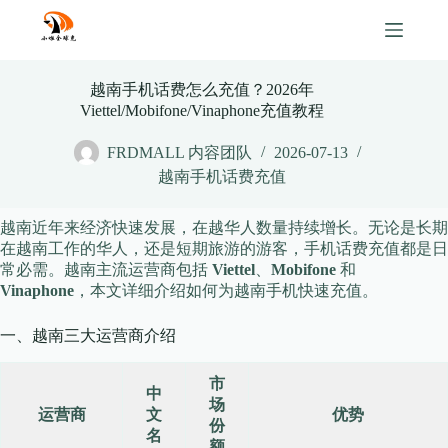
Skip
to
content
越南手机话费怎么充值？2026年
Viettel/Mobifone/Vinaphone充值教程
FRDMALL 内容团队
2026-07-13
越南手机话费充值
越南近年来经济快速发展，在越华人数量持续增长。无论是长期
在越南工作的华人，还是短期旅游的游客，手机话费充值都是日
常必需。越南主流运营商包括
Viettel
、
Mobifone
和
Vinaphone
，本文详细介绍如何为越南手机快速充值。
一、越南三大运营商介绍
市
中
场
运营商
文
优势
份
名
额