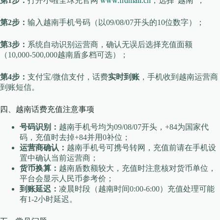
第1步：
打开小啦全球充官网
www.frdmall.cn
，选择”越南”；
第2步：
输入越南手机号码（以09/08/07开头的10位数字）；
第3步：
系统自动识别运营商，确认无误后选择充值面额
（10,000-500,000越南盾多档可选）；
第4步：
支付宝/微信支付，话费
实时到账
，手机收到越南运营商
到账短信。
四、越南话费充值注意事项
号码识别：
越南手机号均为09/08/07开头，+84为国家代
码，充值时去掉+84并用0补位；
运营商确认：
越南手机号可携号转网，充值前请在手机设
置中确认当前运营商；
货币换算：
越南盾数额较大，充值时注意核对货币单位，
平台会显示人民币参考价；
到账延迟：
凌晨时段（越南时间0:00-6:00）充值处理可能
有1-2小时延迟。