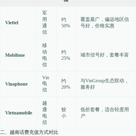
军
用
覆盖最广，偏远地区信
约
Viettel
通
50%
号好，价格实惠
信
移
动
约
城市信号好，套餐丰富
Mobifone
电
25%
信
Vin
与VinGroup生态联动，
约
电
Vinaphone
20%
服务好
信
越
通
较
低价套餐，适合轻度用
Vietnamobile
电
小
户
信
二、越南话费充值方式对比