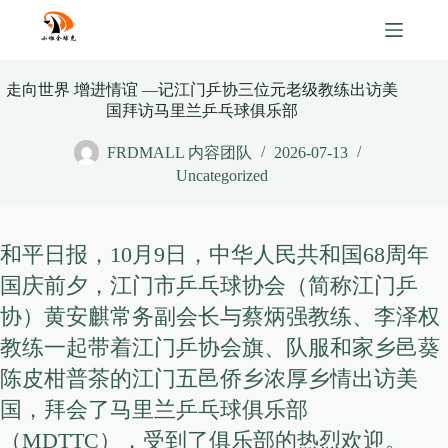
Skip
to
content
走向世界 增进情谊 —记江门乒协三位元老级教练出访美
国拜访马里兰乒乓球俱乐部
FRDMALL 内容团队
2026-07-13
Uncategorized
和平日报，10月9日，中华人民共和国68周年
国庆前夕，江门市乒乓球协会（简称江门乒
协）黄安麒常务副会长与蔡炳强教练、李泽权
教练一起带着江门乒协会旗、队服和家乡邑葵
陈皮柑普茶的江门五邑侨乡浓厚乡情出访美
国，拜会了马里兰乒乓球俱乐部
（MDTTC），受到了俱乐部的热烈欢迎。