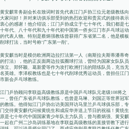
黄安麒常务副会长在致词时首先代表江门乒协三位元老级教练向
大家问好！并对来访俱乐部受到的热烈欢迎和贵宾式的接待表示
衷心的感谢！他介绍说；江门乒协成立于七十年代，我们都是七
十年代、八十年代和九十年代初中国第一侨乡江门市乒乓球运动
的代表人物。特别是蔡炳强教练曾获得广东省第二名，他是横板
削球打法，当时号称‘广东第一削’。
黄安麒当时是模仿欧洲两边拉打法第一人（南斯拉夫斯蒂潘蒂奇
的打法），他的正反面两边拉弧圈球打法，曽经为国家女队队员
张立、郑怀颖、葛新爱等作为攻打欧洲打法的陪练队员，充当无
名英雄。李泽权教练也是七十年代削球优秀运动员，曾担任江门
市新会乒乓球教练。
江门乒协顾问李联益高级教练原是中国乒乓球队元老级108将之
一，曾任广东省乒乓球队教练，也曾是马琳、刘国正等世界冠军
的教练。他得知江门乒协出访美国拜访马里兰乒乓球俱乐部，专
门交待黄安麒代问候黄统生和成应华并送上节日的祝福！黄统生
原是七十年代中国国家青少年队主力队员，曾与蔡炳强、黄安麒
一起在广州二沙岛训练基地在李联益高级教练的直接管教下进行
训练，可以说是师出同门了。而成应华则是李联益教练任教广东