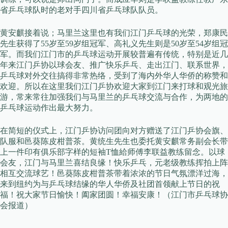
省乒乓球队时的老对手四川省乒乓球队队员。
黄安麒接着说；马里兰这里也有我们江门乒乓球的光荣，郑康民
先生获得了55岁至59岁组冠军、高礼义先生则是50岁至54岁组冠
军。而我们江门市的乒乓球运动开展较普遍有传统，特别是近几
年来江门乒协以球会友、推广快乐乒乓、走出江门、联系世界，
乒乓球对外交往搞得非常热络，受到了海内外华人华侨的称赞和
欢迎。所以在这里我们江门乒协欢迎大家到江门来打球和观光旅
游，常来常往加强我们与马里兰的乒乓球交流与合作，为两地的
乒乓球运动作出最大努力。
在简短的仪式上，江门乒协访问团向对方赠送了江门乒协会旗、
队服和邑葵陈皮柑普茶。黄统生先生也委托黄安麒常务副会长带
上一件印有俱乐部字样的短袖T恤給师傅李联益教练留念。以球
会友，江门与马里兰喜结良缘！快乐乒乓，元老级教练挥拍上阵
相互交流球艺！邑葵陈皮柑普茶带着浓浓的节日气氛漂洋过海，
来到纽约为与乒乓球结缘的华人华侨及社团首领献上节日的祝
福！祝大家节日愉快！阖家团圆！幸福安康！（江门市乒乓球协
会报道）