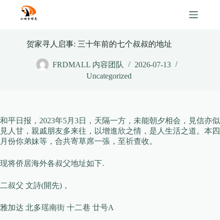
Skip
to
content
贺家寻人启事: 三十年前的七个叔叔的地址
FRDMALL 内容团队
2026-07-13
Uncategorized
和平日报，2023年5月3日，天隔一方，未能朝夕相会，見信亦似
見人甘，親戚朋友多来往，以增進欣之情，是人生活之道。本四
月份你弟妹等，合共寄草席一張，至祈查收。
现将侨居海外各叔父地址如下.
二叔父 文詩(開先)，
雅加达 北多瑶南街 十二巷 廿号A