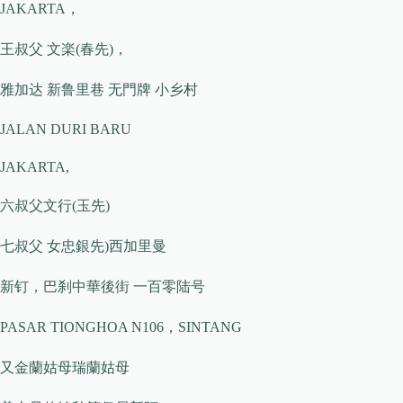
JAKARTA，
王叔父 文楽(春先)，
雅加达 新鲁里巷 无門牌 小乡村
JALAN DURI BARU
JAKARTA,
六叔父文行(玉先)
七叔父 女忠銀先)西加里曼
新钉，巴刹中華後街 一百零陆号
PASAR TIONGHOA N106，SINTANG
又金蘭姑母瑞蘭姑母