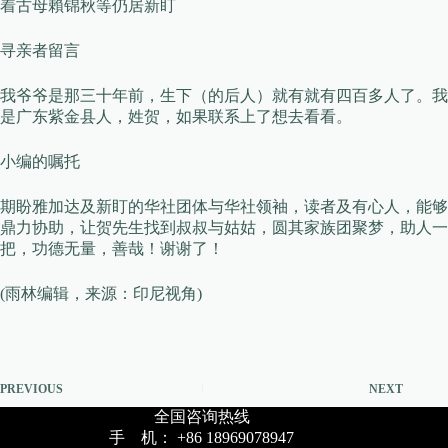
着古母賴锦秋等仍居新盯
寻亲者留言
我爷爷是那三十年前，生下（的后人）就有就有四百多人了。我
是广东紫金县人，姓贺，如果联系上了想去看看。
小编的嘱托
期盼雅加达及新盯的华社团体与华社领袖，读者及有心人，能够
鼎力协助，让贺先生找到叔叔与姑姑，圆其家族团聚梦，助人一
把，功德无量，善哉！谢谢了！
(雨林编辑，来源：印尼视角)
PREVIOUS
NEXT
全国咨询热线
手 机： +86 18969078947