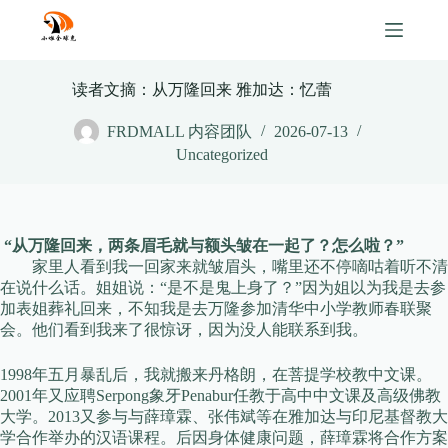
Skip
to
content
读者文摘：从万隆回来 雅加达：忆蕾
FRDMALL 内容团队
2026-07-13
Uncategorized
“从万隆回来，两条眉毛就与额头皱在一起了？怎么啦？”
家里人看到我一回家来就皱眉头，嘴里还不停嘀咕着听不清
在说什么话。姐姐说：“是不是鬼上身了？”因为姐以为我是去参
加表姐葬礼回来，不知我是去万隆参加清华中小学教师春联聚
会。他们看到我来了很惊讶，因为没人能联系到我。
1998年五月暴乱后，我就搬来丹格朗，在菩提学校教中文课。
2001年又应聘Serpong象牙Penabur任教于高中中文课及高级佛教
大学。2013又参与与薛璋霖、张伟斌等在雅加达与印尼基督教大
学合作举办的汉语课程。后因身体健康问题，薛璋霖将合作方案