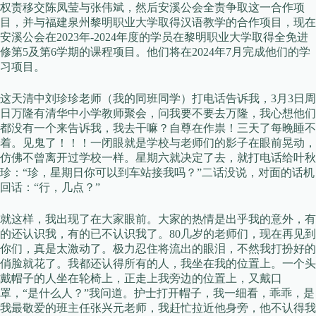
权责移交陈凤莹与张伟斌，然后安溪公会全责争取这一合作项
目，并与福建泉州黎明职业大学取得汉语教学的合作项目，现在
安溪公会在2023年-2024年度的学员在黎明职业大学取得全免进
修第5及第6学期的课程项目。他们将在2024年7月完成他们的学
习项目。
这天清中刘珍珍老师（我的同班同学）打电话告诉我，3月3日周
日万隆有清华中小学教师聚会，问我要不要去万隆，我心想他们
都没有一个来告诉我，我去干嘛？自尊在作祟！三天了每晚睡不
着。见鬼了！！！一闭眼就是学校与老师们的影子在眼前晃动，
仿佛不曾离开过学校一样。星期六就决定了去，就打电话给叶秋
珍：“珍，星期日你可以到车站接我吗？”二话没说，对面的话机
回话：“行，几点？”
就这样，我出现了在大家眼前。大家的热情是出乎我的意外，有
的还认识我，有的已不认识我了。80几岁的老师们，现在再见到
你们，真是太激动了。极力忍住将流出的眼泪，不然我打扮好的
俏脸就花了。我都还认得所有的人，我坐在我的位置上。一个头
戴帽子的人坐在轮椅上，正走上我旁边的位置上，又戴口
罩，“是什么人？”我问道。护士打开帽子，我一细看，乖乖，是
我最敬爱的班主任张兴元老师，我赶忙拉近他身旁，他不认得我