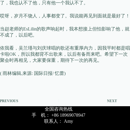
了，我也认不了他，只有他一个我认不了。
哎呀，岁月不饶人，人事都变了。我说能再见到面就是最好了！
当赵老师的EsLilin的歌声响起时，我本想接上但怕影响了他，就
不成了，以后吧。
依我看，吴兰瑾与刘庆球唱的歌还有重厚内力，因我平时都是唱
卡啦OK，所以我都背不出歌来，以后有备而来吧。希望下一次
聚会时再相见，大家要保重，期待下一次的再见。
( 雨林编辑,来源: 国际日报/ 忆蕾)
PREVIOUS
NEXT
全国咨询热线
手 机： +86 18969078947
联系人： Amy