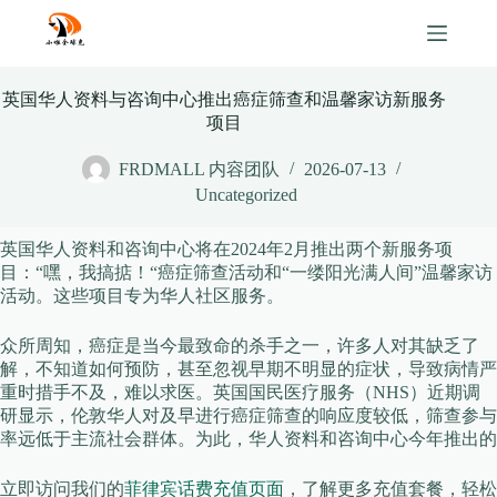
Skip
to
content
英国华人资料与咨询中心推出癌症筛查和温馨家访新服务
项目
FRDMALL 内容团队
2026-07-13
Uncategorized
英国华人资料和咨询中心将在2024年2月推出两个新服务项
目：“嘿，我搞掂！“癌症筛查活动和“一缕阳光满人间”温馨家访
活动。这些项目专为华人社区服务。
众所周知，癌症是当今最致命的杀手之一，许多人对其缺乏了
解，不知道如何预防，甚至忽视早期不明显的症状，导致病情严
重时措手不及，难以求医。英国国民医疗服务（NHS）近期调
研显示，伦敦华人对及早进行癌症筛查的响应度较低，筛查参与
率远低于主流社会群体。为此，华人资料和咨询中心今年推出的
立即访问我们的
菲律宾话费充值页面
，了解更多充值套餐，轻松