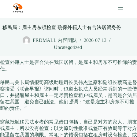
Skip
to
content
移民局：雇主房东须检查 确保外籍人士有合法居留身份
FRDMALL 内容团队
2026-07-13
Uncategorized
检查外籍人士是否合法在我国居留，是雇主和房东不可推卸的责
任。
移民与关卡局情报司高级助理司长吴伟杰监察和副组长蔡高进督
察接受《联合早报》访问时，也道出执法人员经常听到的一些借
口，并提醒屋主和雇主一定尽责检查租户或雇员，是否是合法居
留在我国，避免自己触法。他们强调：“这是雇主和房东不可推
卸的责任。”
窝藏抵触移民法令者的常见借口包括，自己是对方的家人、朋友
或雇主，所以没有检查；以为原则性批准或签证有效期等于对方
能逗留在我国的期限。常犯下的错误包括在租房时没有检查、或