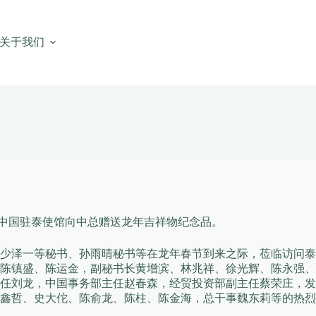
关于我们
:中国驻泰使馆向中总赠送龙年吉祥物纪念品。
柳少泽一等秘书、孙雨晴秘书等在龙年春节到来之际，莅临访问泰
陈镇盛、陈运金，副秘书长黄增滨、林兆祥、徐光辉、陈永强、
任刘龙，中国事务部主任赵春森，经贸投资部副主任蔡荣庄，发
鑫哲、史大佗、陈俞龙、陈柱、陈金海，总干事魏东莉等的热烈