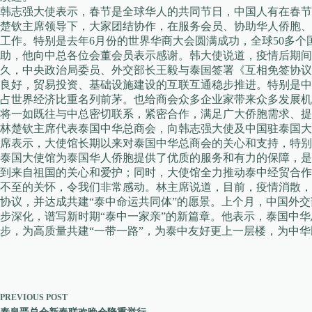
韩志强大使表示，春节是全球华人的共同节日，中国人有在春节
楚钦主席领导下，大家团结协作，在服务会员、协助华人侨胞、
工作。特别是去年6月份的世界华商大会圆满成功，全球50多个
助，他向中总各位会董会员表示感谢。韩大使说道，疫情后期间
久，中央政治局委员、外交部长王毅与泰国签署《互相免签协议
良好，贸易投资、基础设施建设的互联互通稳步推进。特别是中国
占世界经济比重名列前茅。也给商会众多企业家带来众多发展机
将一如既往与中总密切联系，紧密合作，满足广大侨胞需求、提
林楚钦主席代表泰国中华总商会，向韩志强大使及中国驻泰国大
席表示，大使馆长期以来对泰国中华总商会的关心和支持，特别
泰国大使馆为泰国华人侨胞提供了优质的服务和有力的保障，是
到来自祖国的关心和爱护；同时，大使馆全力推动泰中经贸合作
不至的关怀，令我们非常感动。林主席说道，目前，疫情消散，
协议，并达成共建“泰中命运共同体”的愿景。上个月，中国外
步深化，谱写新时期“泰中一家亲”的新篇章。他表示，泰国中
步，为高质量共建“一带一路”，为泰中友好更上一层楼，为中
PREVIOUS
POST