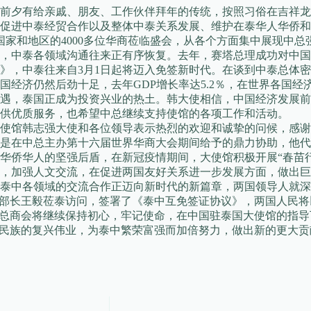
前夕有给亲戚、朋友、工作伙伴拜年的传统，按照习俗在吉祥龙
促进中泰经贸合作以及整体中泰关系发展、维护在泰华人华侨和
国家和地区的4000多位华商莅临盛会，从各个方面集中展现中
，中泰各领域沟通往来正有序恢复。去年，赛塔总理成功对中国
》，中泰往来自3月1日起将迈入免签新时代。在谈到中泰总体
经济仍然后劲十足，去年GDP增长率达5.2％，在世界各国经
遇，泰国正成为投资兴业的热土。韩大使相信，中国经济发展前
供优质服务，也希望中总继续支持使馆的各项工作和活动。
使馆韩志强大使和各位领导表示热烈的欢迎和诚挚的问候，感谢
是在中总主办第十六届世界华商大会期间给予的鼎力协助，他代
华侨华人的坚强后盾，在新冠疫情期间，大使馆积极开展“春苗
，加强人文交流，在促进两国友好关系进一步发展方面，做出巨
泰中各领域的交流合作正迈向新时代的新篇章，两国领导人就深
交部长王毅莅泰访问，签署了《泰中互免签证协议》，两国人民
华总商会将继续保持初心，牢记使命，在中国驻泰国大使馆的指
华民族的复兴伟业，为泰中繁荣富强而加倍努力，做出新的更大