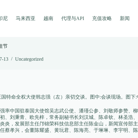
印尼
马来西亚
越南
代理与API
充值攻略
新闻
佳节
7-13
Uncategorized
王国特命全权大使韩志强（左）亲切交谈。图中:会谈现场。图下
韩志强率中国驻泰国大使馆吴志武公使、潘瑾公参、刘敬师参赞、
初、刘秉青、欧先梓，常务副秘书长刘汉城、陈卓钦、林圣浩、
炎炎，发展部主任邝锦荣科技信息部主任陈金山，新闻宣传部主
任蔡孝兴，会董陈耀盛、黄玩君、陈海亮、于琳琳、李宇明、陈