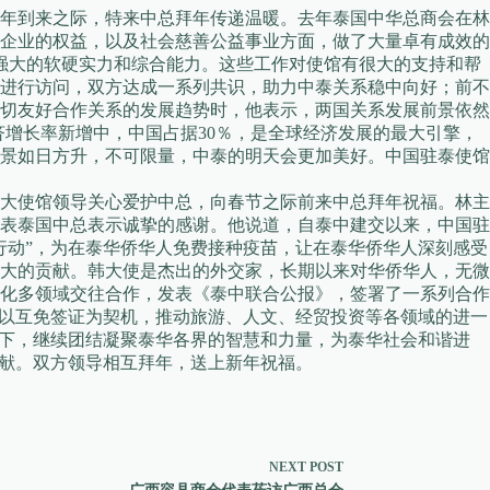
年到来之际，特来中总拜年传递温暖。去年泰国中华总商会在林
企业的权益，以及社会慈善公益事业方面，做了大量卓有成效的
总强大的软硬实力和综合能力。这些工作对使馆有很大的支持和帮
进行访问，双方达成一系列共识，助力中泰关系稳中向好；前不
密切友好合作关系的发展趋势时，他表示，两国关系发展前景依然
济增长率新增中，中国占据30％，是全球经济发展的最大引擎，
景如日方升，不可限量，中泰的明天会更加美好。中国驻泰使馆
大使馆领导关心爱护中总，向春节之际前来中总拜年祝福。林主
表泰国中总表示诚挚的感谢。他说道，自泰中建交以来，中国驻
行动”，为在泰华侨华人免费接种疫苗，让在泰华侨华人深刻感受
大的贡献。韩大使是杰出的外交家，长期以来对华侨华人，无微
化多领域交往合作，发表《泰中联合公报》，签署了一系列合作
将以互免签证为契机，推动旅游、人文、经贸投资等各领域的进一
导下，继续团结凝聚泰华各界的智慧和力量，为泰华社会和谐进
贡献。双方领导相互拜年，送上新年祝福。
NEXT
POST