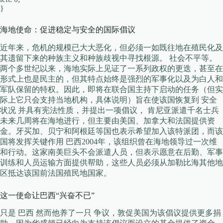
}
海地使命：促进稳定与安全的国际倡议
近年来，危机的规模已大大恶化，但必须一如既往地在殖民化及
其遗留下来的种族主义和种族歧视中寻找根源。 社会不平等。
两个多世纪以来，海地实际上见证了一系列政权的更迭，甚至在
形式上也是民主的，但其特点始终是强烈的军事化以及为白人和
军队保留的特权。因此，即将在联合国主持下启动的任务（但实
际上它只会支持当地机构，具体说明）旨在使该国恢复到 安全
状况 并具有宪法性质，并提出一项倡议， 肯尼亚派遣千名士兵
未来几周将在海地进行，但主要由美国、加拿大和法国提供资
金。牙买加、贝宁和阿根廷等国也表示希望加入该特派团，而该
国将发挥关键作用 巴西2004年，该组织曾在海地领导过一次维
和行动。这家南美巨头不会派遣人员，但表示愿意在后勤、军事
训练和人员运输方面提供帮助，这些人员必须从加勒比海其他地
区抵达该国前法国殖民地国家。
这一使命让巴西“兴奋不已”
只是 巴西 然而他养了一只 争议，敦促美国为该倡议提供更多捐