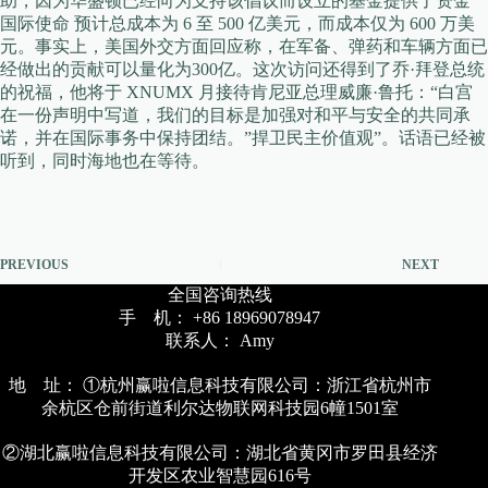
助，因为华盛顿已经向为支持该倡议而设立的基金提供了资金
国际使命 预计总成本为 6 至 500 亿美元，而成本仅为 600 万美
元。事实上，美国外交方面回应称，在军备、弹药和车辆方面已
经做出的贡献可以量化为300亿。这次访问还得到了乔·拜登总统
的祝福，他将于 XNUMX 月接待肯尼亚总理威廉·鲁托：“白宫
在一份声明中写道，我们的目标是加强对和平与安全的共同承
诺，并在国际事务中保持团结。”捍卫民主价值观”。话语已经被
听到，同时海地也在等待。
PREVIOUS
NEXT
全国咨询热线
手 机： +86 18969078947
联系人： Amy
地 址： ①杭州赢啦信息科技有限公司：浙江省杭州市
余杭区仓前街道利尔达物联网科技园6幢1501室
②湖北赢啦信息科技有限公司：湖北省黄冈市罗田县经济
开发区农业智慧园616号