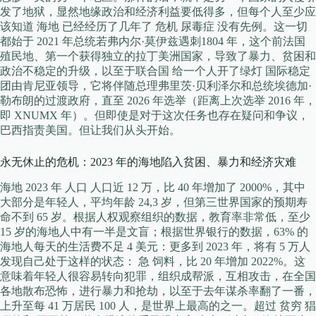
发了地狱，显然地缘政治和经济利益要低得多，但每个人至少应
该知道 海地 已经经历了几年了 危机 尿毒症 没有先例。这一切
都始于 2021 年总统若弗内尔·莫伊兹遇刺1804 年，这个前法国
殖民地、第一个获得独立的拉丁美洲国家，导致了暴力、贫困和
政治不稳定的升级，以至于联合国 给一个人开了绿灯 国际稳定
团由肯尼亚领导，它将伴随总理弗里茨·贝利泽尔和总统埃德加·
勒布朗的过渡政府，直至 2026 年选举（距离上次选举 2016 年，
即 XNUMX 年）。但即使是对于这次任务也存在疑问和争议，
巴西指责美国。但让我们从头开始。
永无休止的危机：2023 年的海地陷入贫困、暴力和经济灾难
海地 2023 年 人口 人口近 12 万，比 40 年增加了 2000%，其中
大部分是年轻人，平均年龄 24,3 岁，但第三世界国家的预期寿
命不到 65 岁。根据人权观察组织的数据，教育率非常低，至少
15 岁的海地人中有一半是文盲；根据世界银行的数据，63% 的
海地人每天的生活费不足 4 美元：更多到 2023 年，将有 5 万人
发现自己处于这样的状态： 急 饲料，比 20 年增加 2022%。这
意味着年轻人很容易转向犯罪，组织成帮派，互相攻击，在全国
各地散布恐怖，进行暴力和抢劫，以至于去年谋杀率翻了一番，
上升至每 41 万居民 100 人，是世界上最高的之一。超过 贫穷 猖