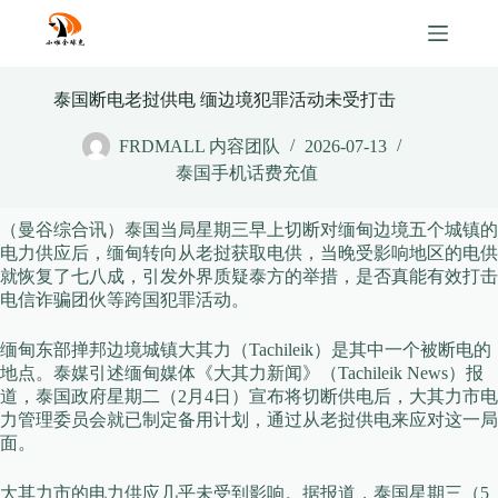
Skip
to
content
泰国断电老挝供电 缅边境犯罪活动未受打击
FRDMALL 内容团队
2026-07-13
泰国手机话费充值
（曼谷综合讯）泰国当局星期三早上切断对缅甸边境五个城镇的
电力供应后，缅甸转向从老挝获取电供，当晚受影响地区的电供
就恢复了七八成，引发外界质疑泰方的举措，是否真能有效打击
电信诈骗团伙等跨国犯罪活动。
缅甸东部掸邦边境城镇大其力（Tachileik）是其中一个被断电的
地点。泰媒引述缅甸媒体《大其力新闻》（Tachileik News）报
道，泰国政府星期二（2月4日）宣布将切断供电后，大其力市电
力管理委员会就已制定备用计划，通过从老挝供电来应对这一局
面。
大其力市的电力供应几乎未受到影响。据报道，泰国星期三（5