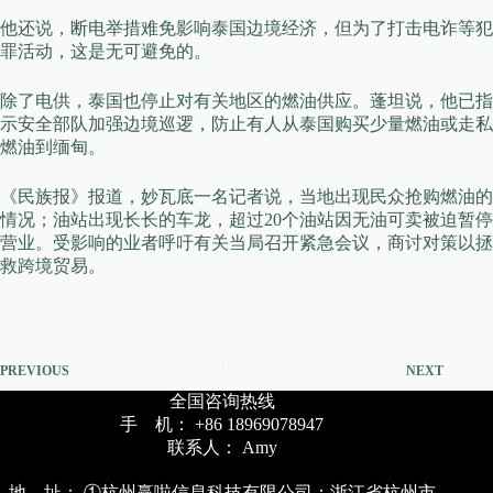
他还说，断电举措难免影响泰国边境经济，但为了打击电诈等犯
罪活动，这是无可避免的。
除了电供，泰国也停止对有关地区的燃油供应。蓬坦说，他已指
示安全部队加强边境巡逻，防止有人从泰国购买少量燃油或走私
燃油到缅甸。
《民族报》报道，妙瓦底一名记者说，当地出现民众抢购燃油的
情况；油站出现长长的车龙，超过20个油站因无油可卖被迫暂停
营业。受影响的业者呼吁有关当局召开紧急会议，商讨对策以拯
救跨境贸易。
PREVIOUS
NEXT
全国咨询热线
手 机： +86 18969078947
联系人： Amy
地 址： ①杭州赢啦信息科技有限公司：浙江省杭州市