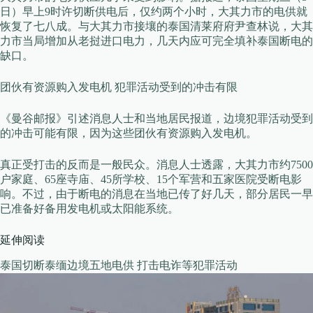
日）早上9时许切断供电后，仅约两个小时，大其力市的电供就
恢复了七八成。与大其力市接壤的泰国清莱府府尹查林说，大其
力市当局增加从老挝进口电力，几天内应可完全填补泰国断电的
缺口。
团伙有资源购入发电机 犯罪活动受到的冲击有限
《曼谷邮报》引述消息人士和当地居民报道，边境犯罪活动受到
的冲击可能有限，因为这些团伙有资源购入发电机。
真正受打击的反而是一般民众。消息人士透露，大其力市约7500
户家庭、65座寺庙、45所学校、15个军营和五家医院受断电影
响。不过，由于断电的消息在当地已传了好几天，部分居民一早
已准备好备用发电机或太阳能系统。
延伸阅读
泰国切断泰缅边境五地电供 打击电诈等犯罪活动