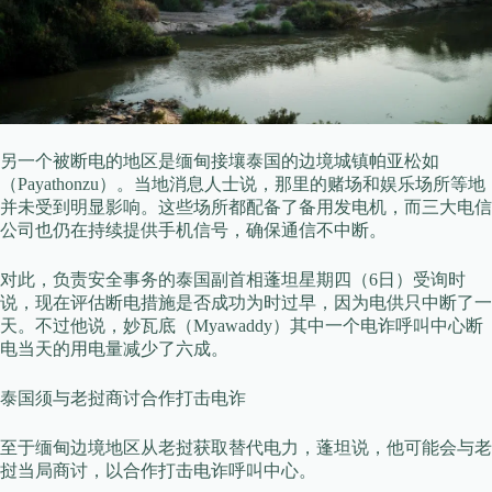
另一个被断电的地区是缅甸接壤泰国的边境城镇帕亚松如
（Payathonzu）。当地消息人士说，那里的赌场和娱乐场所等地
并未受到明显影响。这些场所都配备了备用发电机，而三大电信
公司也仍在持续提供手机信号，确保通信不中断。
对此，负责安全事务的泰国副首相蓬坦星期四（6日）受询时
说，现在评估断电措施是否成功为时过早，因为电供只中断了一
天。不过他说，妙瓦底（Myawaddy）其中一个电诈呼叫中心断
电当天的用电量减少了六成。
泰国须与老挝商讨合作打击电诈
至于缅甸边境地区从老挝获取替代电力，蓬坦说，他可能会与老
挝当局商讨，以合作打击电诈呼叫中心。