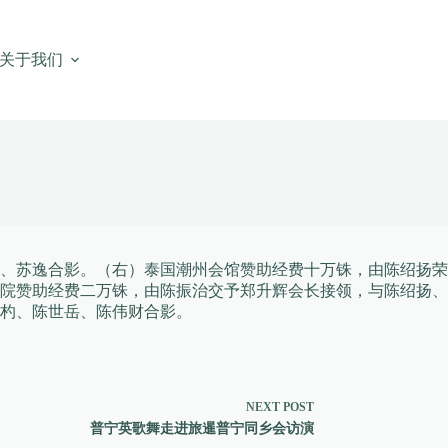
关于我们
、苏逸合影。（右）泰国潮州会馆赞助经费十万铢，由陈绍扬荣
院赞助经费二万铢，由陈振治交予郑升辉会长接领，与陈绍扬、
杓、陈世岳、陈伟财合影。
NEXT
POST
普宁英歌舞走进旅暹普宁同乡会访演