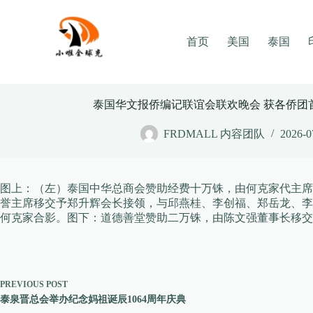
Skip
to
content
首页
美国
泰国
泰国华文报侨编记联谊会联欢晚会 获各侨团
FRDMALL 内容团队
2026-0
图上：（左）泰国中华总商会赞助经费十万铢，由何克家代主席
誉主席移交予郑升辉会长接领，与邱燕桂、李创福、郑岳龙、李
何克家合影。图下：道德善堂赞助二万铢，由陈文强董事长移交
PREVIOUS
POST
泰泉晋总会举办纪念妈祖诞辰1064周年庆典