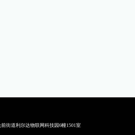
街道利尔达物联网科技园6幢1501室