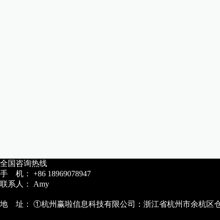
全国咨询热线
手 机： +86 18969078947
联系人： Amy
地 址： ①杭州赢啦信息科技有限公司：浙江省杭州市余杭区仓前