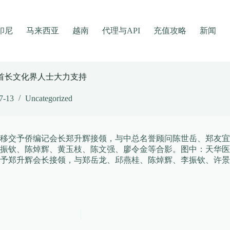
印尼
马来西亚
越南
代理与API
充值攻略
新闻
首长文化界人士大力支持
7-13
Uncategorized
移交予侨编记会长郑升辉接领，与中总名誉顾问陈世岳、郑友宜
振钦、陈焯辉、黄玉枝、陈文强、廖令金等合影。图中：天华医
予郑升辉会长接领，与郑岳龙、邱燕桂、陈焯辉、李振钦、许景