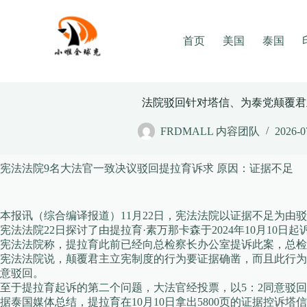
Skip
to
content
首页
美国
泰国
法院驳回针对塔信、为泰党颠覆君
FRDMALL 内容团队
2026-0
宪法法院9名大法官一致决议驳回提拉育诉求 原因：证据不足
本报讯（综合编译报道）11月22日，宪法法院以证据不足为
宪法法院22日探讨了由提拉育·素万那卡森于2024年10月1
宪法法院称，提拉育此前已经向总检察长办公室提诉此案，总检
宪法法院说，颠覆君主立宪制度的行为要证据确凿，而且此行为
意驳回。
至于提拉育起诉的第二个问题，大法官经投票，以5：2同意驳
据泰国媒体总结，提拉育在10月10日拿出5800页的证据控