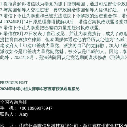
1.提拉育起诉塔信以为泰党为抓手控制泰国，通过司法部命令
2.与某国领导人交往过密，要求政府给该国领导人提供好处。
3.塔信下令让为泰党和已被宪法法院下令解散的远进党合作，
4.2024年8月14日原总理赛塔被解职后，塔信召集执政联盟各
5.塔信下令让为泰党把巴差叻力量党赶出执政联盟。
6.塔信在8月22日发表了自己政见，并让为泰党执行，成为了政
提拉育自称独立律师，但泰国媒体通过他的经历认定他为“巴威”
建政府人士组建巴差叻力量党。派汶将自己的党解散，加入巴差
派汶如今是巴差叻力量党副党魁，被公认是巴威的人。因此，泰
此外，2024年8月，宪法法院因认定竞选期间谋求修改《刑法典
PREVIOUS
POST
2024年环球小姐大赛季军苏查塔获佩通坦接见
全国咨询热线
手 机： +86 18969078947
联系人： Amy
地 址： ①杭州赢啦信息科技有限公司：浙江省杭州市余杭区仓前