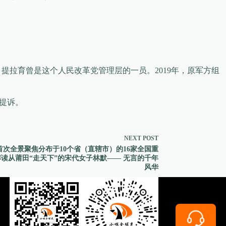
。提拉育曾是这个人民改革党管理层的一员。2019年，原军方组
育提诉。
NEXT
POST
，首次全景聚焦分布于10个省（直辖市）的16家全国重
读从莆田“走天下”的宋代女子林默—— 无言的千年
风华