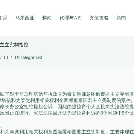
印尼
马来西亚
越南
代理与API
充值攻略
新闻
主立宪制指控
7-13
Uncategorized
由驳回了对于前总理塔信与执政党为泰党涉嫌意图颠覆君主立宪制
0日起诉塔信和为泰党利用相关权利企图颠覆泰国君主立宪制度的案件
察长办公室拒绝提起公诉，因此由提拉育个人直接向宪法法院提
应当正在进行。宪法法院因此认为提拉育起诉的6个问题中5个证
回。
诉塔信和为泰党利用相关权利意图颠覆泰国君主立宪制度，主要体现