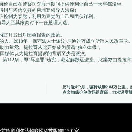
政府给自己在警察医院服刑期间提供便利让自己一天牢都没坐。
（暗指与塔信交好的柬埔寨领导人洪森）
塔信控制为泰党，利用为泰党为自己和团伙谋利。
党领导人至其家商讨下一任总理人选。
府在9月12日对国会报告的政策。
的人。2018年，保守派人士派汶·尼迪达万成立所谓人民改革党
叻力量党。提拉育从此开始成为所谓“独立律师”。
国媒体认为提拉育提诉的背后至少是派汶。
》第112条，即“辱皇罪”违宪，裁定解散远进党。此案亦由提拉
历时近4个月，辗转跋涉2.84万公里
点文物保护单位妈祖宫庙，力求深度解
街道利尔达物联网科技园6幢1501室