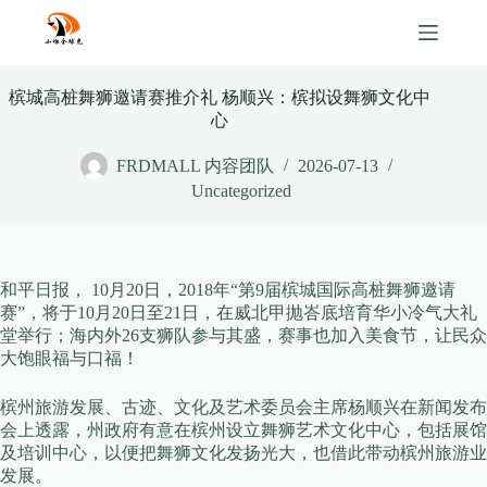
Skip
to
content
槟城高桩舞狮邀请赛推介礼 杨顺兴：槟拟设舞狮文化中
心
FRDMALL 内容团队
2026-07-13
Uncategorized
和平日报， 10月20日，2018年“第9届槟城国际高桩舞狮邀请
赛”，将于10月20日至21日，在威北甲抛峇底培育华小冷气大礼
堂举行；海内外26支狮队参与其盛，赛事也加入美食节，让民众
大饱眼福与口福！
槟州旅游发展、古迹、文化及艺术委员会主席杨顺兴在新闻发布
会上透露，州政府有意在槟州设立舞狮艺术文化中心，包括展馆
及培训中心，以便把舞狮文化发扬光大，也借此带动槟州旅游业
发展。