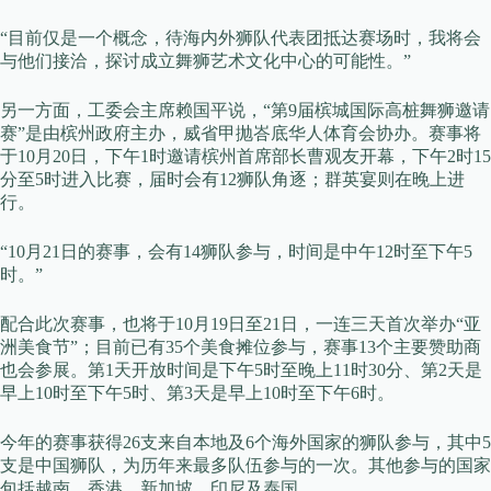
“目前仅是一个概念，待海内外狮队代表团抵达赛场时，我将会
与他们接洽，探讨成立舞狮艺术文化中心的可能性。”
另一方面，工委会主席赖国平说，“第9届槟城国际高桩舞狮邀请
赛”是由槟州政府主办，威省甲抛峇底华人体育会协办。赛事将
于10月20日，下午1时邀请槟州首席部长曹观友开幕，下午2时15
分至5时进入比赛，届时会有12狮队角逐；群英宴则在晚上进
行。
“10月21日的赛事，会有14狮队参与，时间是中午12时至下午5
时。”
配合此次赛事，也将于10月19日至21日，一连三天首次举办“亚
洲美食节”；目前已有35个美食摊位参与，赛事13个主要赞助商
也会参展。第1天开放时间是下午5时至晚上11时30分、第2天是
早上10时至下午5时、第3天是早上10时至下午6时。
今年的赛事获得26支来自本地及6个海外国家的狮队参与，其中5
支是中国狮队，为历年来最多队伍参与的一次。其他参与的国家
包括越南、香港、新加坡、印尼及泰国。