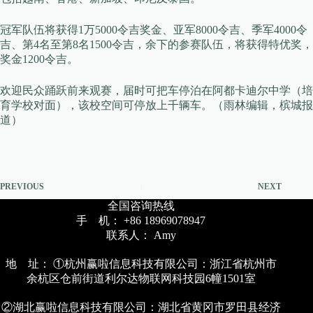
冠军队伍将获得1万5000令吉奖金、亚军8000令吉、季军4000令
吉、第4名至第8名1500令吉，余下的参赛队伍，将获得特优奖，
奖金1200令吉。
欢迎民众踊跃前来观赛，届时可把车停泊在阿都卡迪尔中学（培
育学校对面），该校空间可停放上千辆车。（雨林编辑，槟城报
道）
PREVIOUS
NEXT
全国咨询热线
手 机： +86 18969078947
联系人： Amy
地 址： ①杭州赢啦信息科技有限公司：浙江省杭州市
余杭区仓前街道利尔达物联网科技园6幢1501室
②湖北赢啦信息科技有限公司：湖北省黄冈市罗田县经济