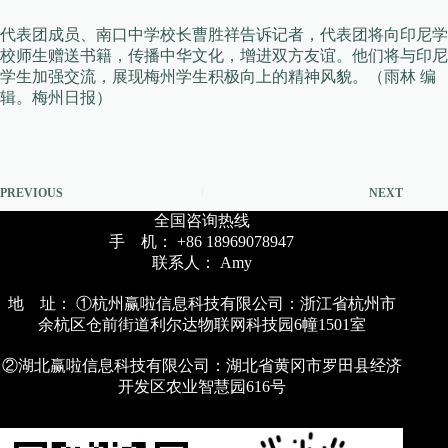
代表团成员、南口中学校长曹胜祥告诉记者，代表团将向印尼学
校师生赠送书籍，传播中华文化，增进双方友谊。他们将与印尼
学生加强交流，展现梅州学生积极向上的精神风貌。（雨林 编
辑。梅州日报）
PREVIOUS
NEXT
全国咨询热线
手 机： +86 18969078947
联系人： Amy
地 址： ①杭州赢啦信息科技有限公司：浙江省杭州市
余杭区仓前街道利尔达物联网科技园6幢1501室
②湖北赢啦信息科技有限公司：湖北省黄冈市罗田县经济
开发区农业智慧园616号