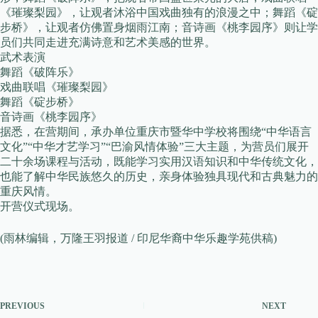
《璀璨梨园》，让观者沐浴中国戏曲独有的浪漫之中；舞蹈《碇
步桥》，让观者仿佛置身烟雨江南；音诗画《桃李园序》则让学
员们共同走进充满诗意和艺术美感的世界。
武术表演
舞蹈《破阵乐》
戏曲联唱《璀璨梨园》
舞蹈《碇步桥》
音诗画《桃李园序》
据悉，在营期间，承办单位重庆市暨华中学校将围绕“中华语言
文化”“中华才艺学习”“巴渝风情体验”三大主题，为营员们展开
二十余场课程与活动，既能学习实用汉语知识和中华传统文化，
也能了解中华民族悠久的历史，亲身体验独具现代和古典魅力的
重庆风情。
开营仪式现场。
(雨林编辑，万隆王羽报道 / 印尼华裔中华乐趣学苑供稿)
PREVIOUS
NEXT