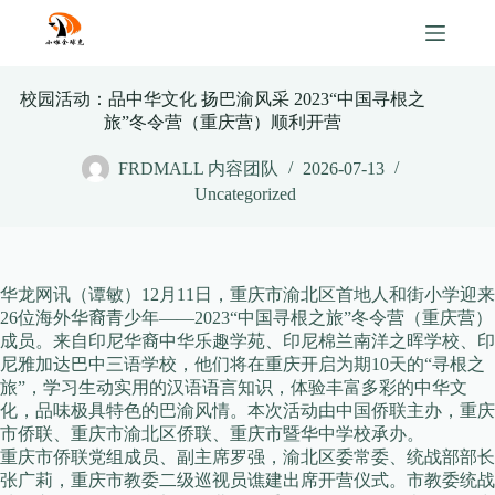
Skip
to
content
校园活动：品中华文化 扬巴渝风采 2023“中国寻根之
旅”冬令营（重庆营）顺利开营
FRDMALL 内容团队
2026-07-13
Uncategorized
华龙网讯（谭敏）12月11日，重庆市渝北区首地人和街小学迎来
26位海外华裔青少年——2023“中国寻根之旅”冬令营（重庆营）
成员。来自印尼华裔中华乐趣学苑、印尼棉兰南洋之晖学校、印
尼雅加达巴中三语学校，他们将在重庆开启为期10天的“寻根之
旅”，学习生动实用的汉语语言知识，体验丰富多彩的中华文
化，品味极具特色的巴渝风情。本次活动由中国侨联主办，重庆
市侨联、重庆市渝北区侨联、重庆市暨华中学校承办。
重庆市侨联党组成员、副主席罗强，渝北区委常委、统战部部长
张广莉，重庆市教委二级巡视员谯建出席开营仪式。市教委统战