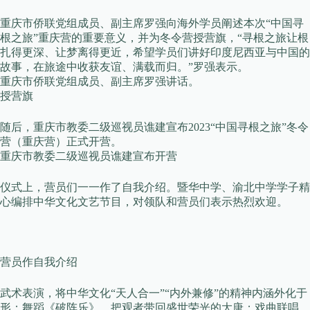
重庆市侨联党组成员、副主席罗强向海外学员阐述本次“中国寻
根之旅”重庆营的重要意义，并为冬令营授营旗，“寻根之旅让根
扎得更深、让梦离得更近，希望学员们讲好印度尼西亚与中国的
故事，在旅途中收获友谊、满载而归。”罗强表示。
重庆市侨联党组成员、副主席罗强讲话。
授营旗
随后，重庆市教委二级巡视员谯建宣布2023“中国寻根之旅”冬令
营（重庆营）正式开营。
重庆市教委二级巡视员谯建宣布开营
仪式上，营员们一一作了自我介绍。暨华中学、渝北中学学子精
心编排中华文化文艺节目，对领队和营员们表示热烈欢迎。
营员作自我介绍
武术表演，将中华文化“天人合一”“内外兼修”的精神内涵外化于
形；舞蹈《破阵乐》，把观者带回盛世荣光的大唐；戏曲联唱