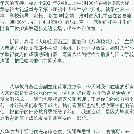
年来的支持。校方于2024年6月8日上午8时30分在校园F栋大楼
黄志祥大礼堂举办了第13届初中毕业生毕业典礼。就像往常一
样，学校领导、家长、都在8时之前，准时进入礼堂坐在各自座
位。8时30分，在《祖国赞歌》的乐曲声中，老师们和毕业生们
随着三位护旗手迈步走进会场，坐在各自位置上。
祈祷、高唱《大印度尼西亚》国歌和《八华校歌》后，主持
人恭请丹格朗文教部小学督司米娜。拉比亚度致辞。她对八华小
学取得优秀的成绩感到自豪，寄望八华为榜样今后多与国立学校
沟通，把经验与他们共同分享。
八华教育基金会副主席黄雨准致辞，今天对我们在座的所有
人来说都是非常快乐的一天。请允许我代表 八华教育基金会祝
贺您们的成功，我们也要祝贺家长和老师，正是你们的努力和辛
劳，才让孩子们取得了成功。我们管理层也特别感谢家长们的信
任，把孩子的部分教育委托给了我们。我这么说，是因为毕竟家
庭教育是孩子成长发展非常重要的一部分。
八华致力于通过优先考虑态度、沟通和思维（ACT的缩写）来