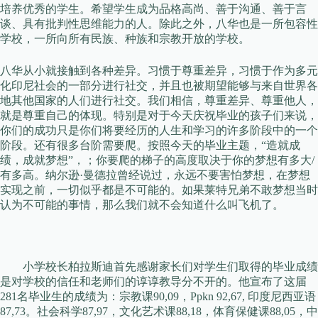
培养优秀的学生。希望学生成为品格高尚、善于沟通、善于言
谈、具有批判性思维能力的人。除此之外，八华也是一所包容性
学校，一所向所有民族、种族和宗教开放的学校。
八华从小就接触到各种差异。习惯于尊重差异，习惯于作为多元
化印尼社会的一部分进行社交，并且也被期望能够与来自世界各
地其他国家的人们进行社交。我们相信，尊重差异、尊重他人，
就是尊重自己的体现。特别是对于今天庆祝毕业的孩子们来说，
你们的成功只是你们将要经历的人生和学习的许多阶段中的一个
阶段。还有很多台阶需要爬。按照今天的毕业主题，“造就成
绩，成就梦想”，；你要爬的梯子的高度取决于你的梦想有多大/
有多高。纳尔逊·曼德拉曾经说过，永远不要害怕梦想，在梦想
实现之前，一切似乎都是不可能的。如果莱特兄弟不敢梦想当时
认为不可能的事情，那么我们就不会知道什么叫飞机了。
小学校长柏拉斯迪首先感谢家长们对学生们取得的毕业成绩
是对学校的信任和老师们的谆谆教导分不开的。他宣布了这届
281名毕业生的成绩为：宗教课90,09，Ppkn 92,67, 印度尼西亚语
87,73。社会科学87,97，文化艺术课88,18，体育保健课88,05，中