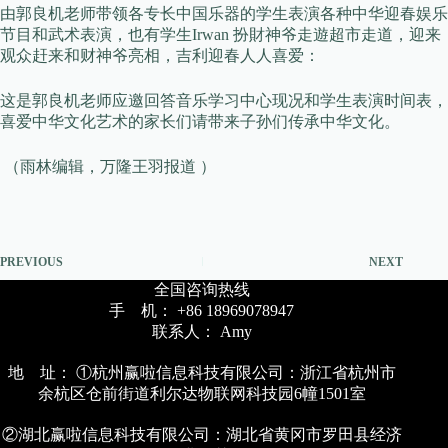
由郭良机老师带领各专长中国乐器的学生表演各种中华迎春娱乐
节目和武术表演，也有学生Irwan 扮財神爷走遊超市走道，迎来
观众赶来和财神爷亮相，吉利迎春人人喜爱：
这是郭良机老师应邀回答音乐学习中心现况和学生表演时间表，
喜爱中华文化艺术的家长们请带来子孙们传承中华文化。
（雨林编辑，万隆王羽报道 ）
PREVIOUS
NEXT
全国咨询热线
手 机： +86 18969078947
联系人： Amy
地 址： ①杭州赢啦信息科技有限公司：浙江省杭州市
余杭区仓前街道利尔达物联网科技园6幢1501室
②湖北赢啦信息科技有限公司：湖北省黄冈市罗田县经济