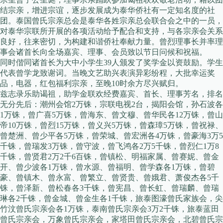
结宗亲，增进宗谊，逐步发展成为泰华侨社有一定知名度的社
团。泰国曾氏宗亲总会是泰华各姓宗亲总会联合会之中的一员，
对泰华宗联所开展的各项活动给予配合和支持，与各宗亲会关系
良好，往来密切，为构建和谐侨社奉献力量。曾烈理事长并率理
事会诸首长向全场嘉宾、理事、会员致以节日问候和祝福。
同时偕同诸首长为大中小学生39人颁发了奖学金以资鼓励。学生
代表曾学龙致谢词。当晚文艺助兴表演异彩纷程，大批幸运奖
品，电器，红包福利宗亲，至晚10时余方尽兴赋归。
兹志录乐助谒祖，助学金联欢经费嘉宾、首长、理事芳名，排名
无分先后：潮州会馆2万铢，宗联电视2台，揭阳会馆，孙石波各
1万铢，曾广喜5万铢，曾海东、曾文穆、曾华民各12万铢，曾山
帝10万铢，曾烈15万铢，曾义兴5万铢，曾森璋5万铢，曾祝禄、
曾楚洲、曾少平各5万铢，曾荣城、曾宏洲各4万铢，曾豪海3万5
千铢，曾瑞发3万铢，曾守波，曾飞鸿各2万5千铢，曾烈仁1万8
千铢，曾贤君2万2千6百铢，曾镇松、明福家属、曾赛妮、曾金
开、曾少波各1万铢，曾水源、曾福明、曾学森各1万铢，曾碧
豪、曾镇木、曾永富、曾繁立、曾贤贵、曾娥君、萧俊杰各5千
铢，曾泽新、曾松春各3千铢，曾宪昌、曾长虹、曾瑞麟、曾瑞
琳各2千铢，曾金城、曾金生各1千铢，旅泰图濠曾氏家族会，尖
竹汶曾氏宗亲会各1万铢，泰南曾氏宗亲会3万2千铢，旅泰蓝田
曾氏宗亲会，万象曾氏宗亲会，家塔田曾氏宗亲会，北碧曾氏宗