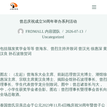
Skip
to
content
曾总庆祝成立50周年举办系列活动
FRDMALL 内容团队
2026-07-13
Uncategorized
包括颁发奖学金等等 曾海东、曾烈主持并致词 曾汉光 徐惠深 黄
汉良 孙石波致贺词
图左：（左起）曾海东大会主席、前副总理曾汉光博士、潮馆徐
惠深主席、宗联主席黄汉良博士、揭阳会馆孙石波理事长、曾烈
理事长、学生代表曾学龙分别致词。图中：曾总诸首长与大，
中，小学生获奖学金者合影。图右：曾烈理事长暨理事会首长向
全场总敬酒。
泰国曾氏宗亲总会于公元2023年11月4日晚庆祝50周年暨曾子公