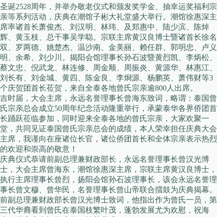
圣诞2528周年，并举办敬老仪式和颁发奖学金、抽幸运奖福利宗
亲等系列活动，庆典在潮馆子彬大礼堂盛大举行。潮馆徐惠深主
席率诸首长萧俊杰、刘汉明、林玮、及郑惠中、陆少滨、陈焯
辉、黄玉枝、总干事吴学聪。宗联主席黄汉良博士暨诸首长徐名
双、罗两德、姚楚杰、温沙南、金美丽、赖任群、郭明忠、卢义
明、余希、刘少川。揭阳会馆理事长孙石波暨黄烈凯、李炳松、
蔡文忠、倪武龙、林连修、周金顺、周振炎、黄源华、林惠江、
刘长有、刘金城、黄四、陈金良、李烱源、杨鹏英、萧伟财等3
个庆贺团首长莅贺，来自全泰各地曾氏宗亲逾800人出席。
吉时届，大会主席，永远名誉理事长曾海东致词，略谓：泰国曾
氏宗亲总会成立50周年纪念活动隆重举行，承蒙泰华各界侨团首
长踊跃莅临参加，同时迎来全泰各地的曾氏宗亲，大家欢聚一
堂，共同见证泰国曾氏宗亲总会的成绩，本人荣幸担任庆典大会
主席，我谨向在座诸位长官，诸位侨团首长和全体宗亲表示热烈
的欢迎和崇高的敬意！
庆典仪式恭请前副总理兼财政部长，永远名誉理事长曾汉光博
士，大会主席曾海东，潮馆徐惠深主席，宗联主席黄汉良博士，
执行主席理事长曾烈，扬阳会馆孙石波理事长，该会永远名誉理
事长曾文穆、曾华民，名誉理事长曾山帝联合擂鼓为庆典揭幕。
前副总理兼财政部长曾汉光博士致词，他指出作为曾氏一员，第
三代华裔看到曾氏在泰国枝繁叶茂，蓬勃发展尤为欢慰，祝海