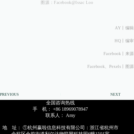
图源：Facebook@Issac Loo
AY丨
编辑
HQ丨
编审
Facebook丨来源
Facebook、Pexels
丨图源
PREVIOUS
NEXT
全国咨询热线
手 机： +86 18969078947
联系人： Amy
地 址： ①杭州赢啦信息科技有限公司：浙江省杭州市
余杭区仓前街道利尔达物联网科技园6幢1501室