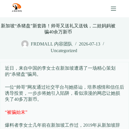
Skip
to
content
新加坡“杀猪盘”新套路！帅哥又送礼又送钱，二娃妈妈被
骗40余万新币
FRDMALL 内容团队
2026-07-13
Uncategorized
近日，来自中国的李女士在新加坡遭遇了一场精心策划
的“杀猪盘”骗局。
一位“帅哥”网友通过社交平台与她搭讪，培养感情和信任后
诱导投资，一步步将她引入陷阱，看似浪漫的网恋让她损
失了40多万新币。
“被骗始末”
爆料者李女士几年前在新加坡工作过，2019年从新加坡辞