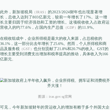
此外，新加坡税局
的
2023/2024财年也出现显著增
（IRAS）
长，总收入达到了803亿新元，较前一年增长了17%。这一增
长主要归因于经济强劲和工资的增长。这项税收收入占政府运
营收入的约77.6%，占国内生产总值
的11.9%。
（GDP）
在税收组成中，企业所得税是最大的收入来源，占总税收的
36.1%，这一部分比去年增长了25.6%。然而，个人所得税和商
品及服务税
也分别贡献了21.8%和20.7%的收入。GST的
（GST）
增长主要受到消费支出增加和税率提高的推动，具体收入为166
亿新元
。
图源：iras.gov.sg官网
可见，今年新加坡
财年的营运收入的增加有赖于
多个外国大企