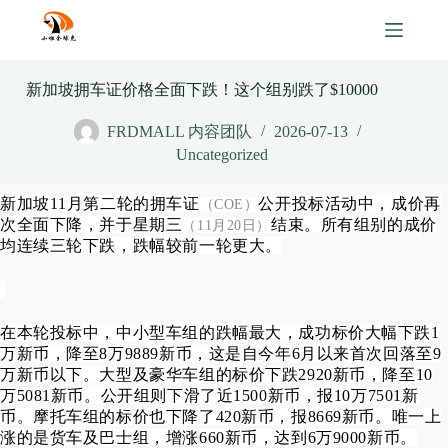
Skip
to
content
新加坡拥车证价格全面下跌！这个组别跌了$10000
FRDMALL 内容团队
2026-07-13
Uncategorized
新加坡11月第二轮的拥车证
公开投标活动中，成价再
（COE）
次全面下降，并于星期三
结束。所有组别的成价
（11月20日）
均连续三轮下跌，跌幅较前一轮更大。
在本轮投标中，中小型车组的跌幅最大，成功标价大幅下跌1
万新币，降至8万9889新币，这是自今年6月以来首次回落至9
万新币以下。大型及豪华车组的标价下跌2920新币，降至10
万5081新币。公开组则下滑了近1500新币，报10万7501新
币。摩托车组的标价也下降了420新币，报8669新币。唯一上
涨的是货车及巴士组，增涨660新币，达到6万9000新币。