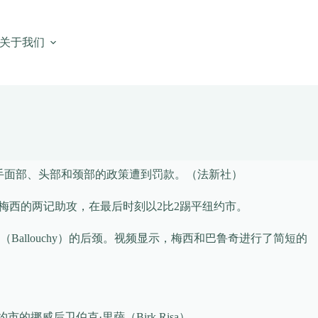
关于我们
手面部、头部和颈部的政策遭到罚款。（法新社）
凭借梅西的两记助攻，在最后时刻以2比2踢平纽约市。
llouchy）的后颈。视频显示，梅西和巴鲁奇进行了简短的
威后卫伯克·里萨（Birk Risa）。