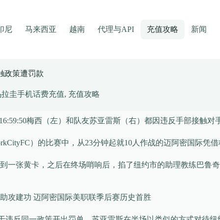
印尼
马来西亚
越南
代理与API
充值攻略
新闻
触政策遭罚款
乌拉圭手机话费充值
,
充值攻略
16:59:50
梅西（左）和队友苏亚雷斯（右）都因违反手部接触对
rkCityFC）的比赛中，从23分钟起就10人作战的迈阿密国际
一张黄卡，之后在终场哨响后，掐了纽约市的助理教练巴鲁奇（Ba
西助攻建功 迈阿密国际美职联季后赛历史首胜
于违反同一政策开出罚单。苏亚雷斯在半场以类似的方式对待纽约市的挪