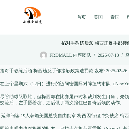
Skip
to
content
首页
美国
泰国
掐对手教练后颈 梅西违反手部接
FRDMALL 内容团队
2026-07-13
掐对手教练后颈 梅西违反手部接触政策遭罚款
发布:
2025-02-26 
在上个星期六（22日）进行的迈阿密国际对阵纽约市队（NewYo
尽管助球队取胜，但梅西却在比赛尾声时和裁判发生口角，先领到
交流后，左手捂着嘴，之后做了两次掐住巴鲁奇后颈的动作。
延伸阅读 19人获颁美国总统自由勋章 梅西因行程冲突缺席 梅
同篇声明中也对梅西的队友，乌拉圭名将苏亚雷斯（Suarez）基