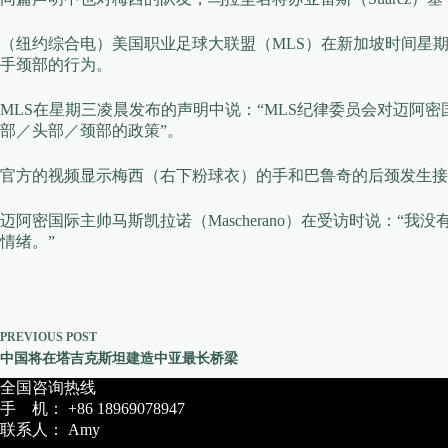
（纽约综合电）美国职业足球大联盟（MLS）在新加坡时间星期三（2
手颈部的行为。
MLS在星期三凌晨发布的声明中说：“MLS纪律委员会对迈阿
部／头部／颈部的政策”。
官方的视频显示梅西（右下粉球衣）的手和巴鲁奇的后颈发生接
迈阿密国际主帅马斯凯拉诺（Mascherano）在受访时说
情绪。”
PREVIOUS
POST
中国将在塔吉克斯坦建造中亚最长桥梁
全国咨询热线
手 机： +86 18969078947
联系人： Amy