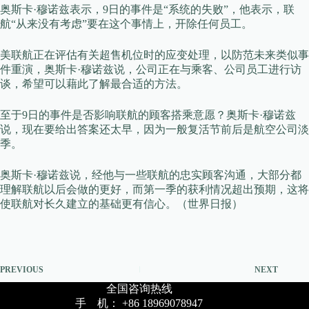
奥斯卡·穆诺兹表示，9日的事件是“系统的失败”，他表示，联
航“从来没有考虑”要在这个事情上，开除任何员工。
美联航正在评估有关超售机位时的应变处理，以防范未来类似事
件重演，奥斯卡·穆诺兹说，公司正在与乘客、公司员工进行访
谈，希望可以藉此了解最合适的方法。
至于9日的事件是否影响联航的顾客搭乘意愿？奥斯卡·穆诺兹
说，现在要给出答案还太早，因为一般复活节前后是航空公司淡
季。
奥斯卡·穆诺兹说，经他与一些联航的忠实顾客沟通，大部分都
理解联航以后会做的更好，而第一季的获利情况超出预期，这将
使联航对长久建立的基础更有信心。（世界日报）
PREVIOUS
NEXT
全国咨询热线
手 机： +86 18969078947