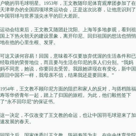
户晓的羽毛球明星。1953年，王文教随印尼体育观摩团参加了在
天津举办的全国四项球类运动会，正是这次比赛，让他意识到了
中国羽球与世界顶尖水平的巨大差距。
运动会结束后，王文教又随团赴沈阳、上海等多地参观，看到祖
国上下热火朝天的建设景象，离开印尼、回归祖国的想法也悄悄
地在他的心里生根、发芽。
可这又谈何容易！回国，意味着不仅要放弃优渥的生活条件和已
经取得的荣誉地位，而且要与生活在印尼的亲人们分别。“我妈
妈不同意，她说，你要回去受苦。我跟她讲现在有变化，新中国
跟旧中国不一样，我母亲不信，结果我还是要回来。”
1954年，王文教不顾印尼方面的阻拦和家人的反对，与搭档陈福
寿等华侨青年一起，踏上了归国的旅程。为此，他们毅然签下
了“永不回印尼”的保证书。
这一决定，不仅改变了王文教的命运，也让中国羽毛球迎来了加
速发展的春天。
回国之后，国家体委以王文教、陈福寿等为主，在中央体育学院