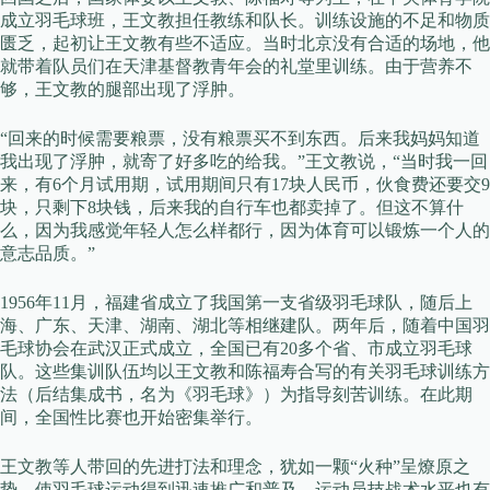
成立羽毛球班，王文教担任教练和队长。训练设施的不足和物质
匮乏，起初让王文教有些不适应。当时北京没有合适的场地，他
就带着队员们在天津基督教青年会的礼堂里训练。由于营养不
够，王文教的腿部出现了浮肿。
“回来的时候需要粮票，没有粮票买不到东西。后来我妈妈知道
我出现了浮肿，就寄了好多吃的给我。”王文教说，“当时我一回
来，有6个月试用期，试用期间只有17块人民币，伙食费还要交9
块，只剩下8块钱，后来我的自行车也都卖掉了。但这不算什
么，因为我感觉年轻人怎么样都行，因为体育可以锻炼一个人的
意志品质。”
1956年11月，福建省成立了我国第一支省级羽毛球队，随后上
海、广东、天津、湖南、湖北等相继建队。两年后，随着中国羽
毛球协会在武汉正式成立，全国已有20多个省、市成立羽毛球
队。这些集训队伍均以王文教和陈福寿合写的有关羽毛球训练方
法（后结集成书，名为《羽毛球》）为指导刻苦训练。在此期
间，全国性比赛也开始密集举行。
王文教等人带回的先进打法和理念，犹如一颗“火种”呈燎原之
势，使羽毛球运动得到迅速推广和普及，运动员技战术水平也有