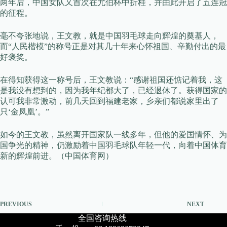
两年后，中国女队又首次在尤伯杯中折桂，并由此开启了五连冠
的征程。
毫不夸张地说，王文教，就是中国羽毛球走向辉煌的奠基人，
而“人民楷模”的称号正是对其几十年来心怀祖国、辛勤付出的最
好褒奖。
在得知获得这一称号后，王文教说：“感谢祖国还惦记着我，这
是我没有想到的，因为我年纪都大了，已经退休了。获得国家的
认可我非常激动，前几天回到福建老家，乡亲们都说家里出了
只‘金凤凰’。”
如今的王文教，虽然离开国家队一线多年，但他的爱国情怀、为
国争光的精神，仍激励着中国羽毛球队年轻一代，向着中国体育
新的辉煌前进。（中国体育网）
PREVIOUS
NEXT
全国咨询热线