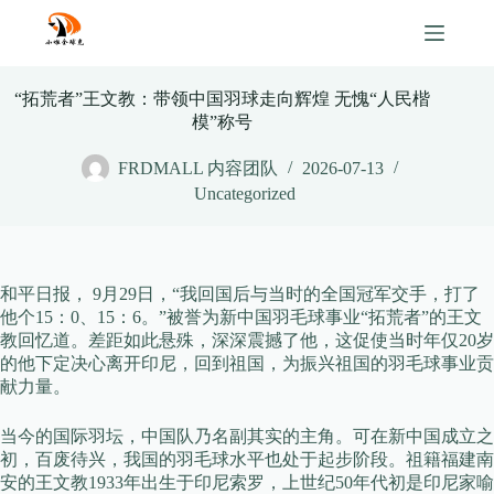
Skip
to
content
“拓荒者”王文教：带领中国羽球走向辉煌 无愧“人民楷
模”称号
FRDMALL 内容团队
2026-07-13
Uncategorized
和平日报， 9月29日，“我回国后与当时的全国冠军交手，打了
他个15：0、15：6。”被誉为新中国羽毛球事业“拓荒者”的王文
教回忆道。差距如此悬殊，深深震撼了他，这促使当时年仅20岁
的他下定决心离开印尼，回到祖国，为振兴祖国的羽毛球事业贡
献力量。
当今的国际羽坛，中国队乃名副其实的主角。可在新中国成立之
初，百废待兴，我国的羽毛球水平也处于起步阶段。祖籍福建南
安的王文教1933年出生于印尼索罗，上世纪50年代初是印尼家喻