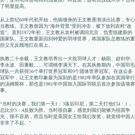
了明显提高。
从上世纪60年代初开始，伤病缠身的王文教逐渐淡出比赛，专心
当教练。王文教曾因为“海外背景”受到冲击，被下放到农村“改
造”。直到1972年初，王文教从农村被调回北京，负责组建新的
国家队。王文教重新回到钟爱的羽球世界，将国家队总教练的重
担义无反顾地扛在肩上。
执教二十余载，王文教培养出一大批羽球人才：杨阳、赵剑华、
李永波、田秉毅……可谓桃李满天下。在其执教期内，中国羽毛
球队一共获得56个单打世界冠军和9个团体世界冠军。在这众多
冠军中，让王文教印象最为深刻的是1982年率队参加在英国举行
的汤姆斯杯，那也是1981年中国加入国际羽联后首次参加该项赛
事。
“当时的决赛，我们第一天1：3落后印尼，第二天打他们4：1，
总比分5：4反败为胜。当时很自豪，感觉到我们能够为祖国争
光，很不容易，而且当时是英国女王给我们发奖，就觉得中国人
非常了不起。”