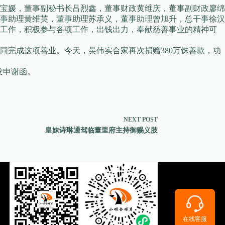
宝媛，董事副秘书长吕烈鑫，董事财政黄维庆，董事副财政廖绵
事助理黄维英，董事助理苏承义，董事助理曾旭升，总干事徐汉
善工作，积极参与各项工作，出钱出力，奉献慈善事业的精神可
完成这项善业。今天，吴伟实合家再次捐赠380万铢善款，功
发申谢函。
NEXT
POST
皇妹诗琳通驾临董里府主持御赐义肢
在线客服