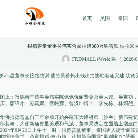
Skip
to
content
首页
美国
泰国
报德善堂董事吴伟实合家捐赠380万铢善款 认捐
FRDMALL 内容团队
2026-0
郑伟昌董事长接领致谢 盛赞吴善长出钱出力协助新庙兴建 功德
图上：报德善堂董事吴伟实陈佩佩伉俪暨令郎吴大邦、吴吉功，
庆、廖绵才、苏真娜、侯映辉、曾汉坤博士、李先栋、林烱烈、
华侨报德善堂自三年余前开始兴建宋大峰祖师（沙吞）新庙建筑
部装修，为使新庙更显美观和气派，董事局决定在围墙上增建白
2024年8月22日上午十一时，报德善堂董事、泰国唐人街华
临报德善堂，合家捐赠380万铢，认捐新庙围墙“勇则家兴”壁