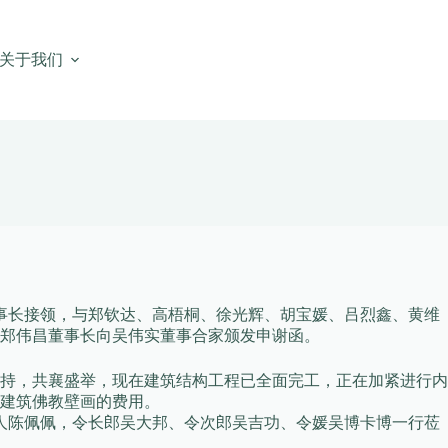
关于我们
事长接领，与郑钦达、高梧桐、徐光辉、胡宝媛、吕烈鑫、黄维
郑伟昌董事长向吴伟实董事合家颁发申谢函。
持，共襄盛举，现在建筑结构工程已全面完工，正在加紧进行内
建筑佛教壁画的费用。
夫人陈佩佩，令长郎吴大邦、令次郎吴吉功、令媛吴博卡博一行莅