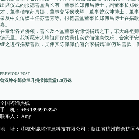
出席仪式的报德善堂首长有：董事长郑伟昌博士，副董事长郑钦
才，董事稽核苏真娜，董事交际侯映辉，董事曾汉坤博士，董事
泉及中文传媒主任苏雪芳等。报德善堂董事长郑伟昌博士在捐
嘉。
在泰华各界侨领，善长及本堂董事的慷慨捐赠之下，宋大峰祖师
德无量。我祈愿宋大峰祖师保佑吴伟实伉俪健康快乐，合家平安
继之进行捐赠善款，吴伟实陈佩佩伉俪合家捐赠380万铢善款，
PREVIOUS
POST
曾汉坤令郎曾旭升捐报德善堂120万铢
全国咨询热线
手 机： +86 18969078947
联系人： Amy
地 址： ①杭州赢啦信息科技有限公司：浙江省杭州市余杭区仓前