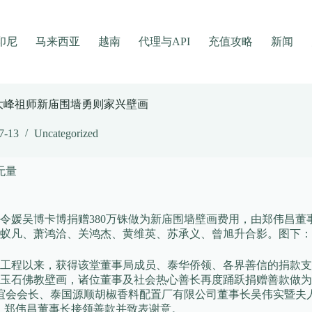
印尼
马来西亚
越南
代理与API
充值攻略
新闻
宋大峰祖师新庙围墙勇则家兴壁画
7-13
Uncategorized
无量
令媛吴博卡博捐赠380万铢做为新庙围墙壁画费用，由郑伟昌董
蚁凡、萧鸿洽、关鸿杰、黄维英、苏承义、曾旭升合影。图下：
工程以来，获得该堂董事局成员、泰华侨领、各界善信的捐款支
玉石佛教壁画，诸位董事及社会热心善长再度踊跃捐赠善款做为
商联谊会会长、泰国源顺胡椒香料配置厂有限公司董事长吴伟实暨
画，郑伟昌董事长接领善款并致表谢意。