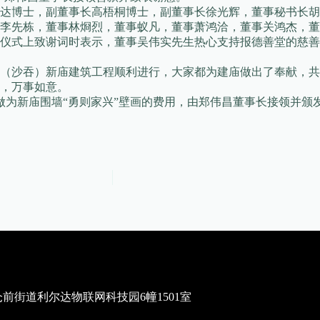
达博士，副董事长高梧桐博士，副董事长徐光辉，董事秘书长胡
李先栋，董事林烱烈，董事蚁凡，董事萧鸿洽，董事关鸿杰，董
款仪式上致谢词时表示，董事吴伟实先生热心支持报德善堂的慈
（沙吞）新庙建筑工程顺利进行，大家都为建庙做出了奉献，共同
，万事如意。
做为新庙围墙“勇则家兴”壁画的费用，由郑伟昌董事长接领并颁
街道利尔达物联网科技园6幢1501室