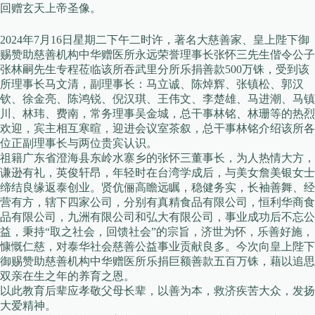
回赠玄天上帝圣像。
2024年7月16日星期二下午二时许，著名大慈善家、皇上陛下御
赐赞助慈善机构中华赠医所永远荣誉理事长张怀三先生偕令公子
张林嗣先生专程莅临该所吞武里分所乐捐善款500万铢，受到该
所理事长马文清，副理事长：马立诚、陈焯辉、张镇松、郭汉
钦、徐金亮、陈鸿锐、倪汉琪、王伟文、李楚雄、马进潮、马镇
川、林玮、费南，常务理事吴金城，总干事林铭、林珊等的热烈
欢迎，宾主相互寒暄，迎进会议室茶叙，总干事林铭介绍该所各
位正副理事长与两位贵宾认识。
祖籍广东省澄海县东岭水寨乡的张怀三董事长，为人热情大方，
谦逊有礼，英俊轩昂，年轻时在台湾学成后，与美女詹美银女士
缔结良缘返泰创业。贤伉俪高瞻远瞩，稳健务实，长袖善舞、经
营有方，辖下四家公司，分别有真精食品有限公司，恒利华商食
品有限公司，九洲有限公司和弘大有限公司，事业成功后不忘公
益，秉持“取之社会，回馈社会”的宗旨，济世为怀，乐善好施，
慷慨仁慈，对泰华社会慈善公益事业贡献良多。今次向皇上陛下
御赐赞助慈善机构中华赠医所乐捐巨额善款五百万铢，藉以追思
双亲在生之年的养育之恩。
以此教育后辈应孝敬父母长辈，以善为本，救济疾苦大众，发扬
大爱精神。