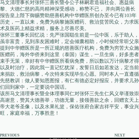
马文清理事长对张怀三善长暨令公子林嗣君造福社会、惠益病
黎、大德仁慈的高尚精神深受感动，称赞不已， 并向两位善长
报告皇上陛下御赐赞助慈善机构中华赠医所创办至今已有103年
历史，一直以来，免费为病黎施医赠药、救治贫苦民众，力求医
术及医药上精益求精，服务上尽善尽美。
张怀三董事长回忆说：先严张国聪生前是一位中医，乐于助人，
虽非富贵，见到亲友困难时，定会倾囊相助，小时候经常听父亲
提到中华赠医所是一所正规的慈善医疗机构，免费为穷苦大众施
医赠药，海外华侨来到这里（泰国）谋生，一旦生病，好多患者
束手无策，幸好有中华赠医所看病免费，所以数以万计病黎才得
以及时治疗，因此我一直记忆犹深，发誓日后如若发达，定当前
来捐款，救治病黎，今次特来实现毕生心愿。同时本人一直遵循
先慈教训：做人要知恩图报，有仁有德必定好报应，并要求儿孙
们回到家中，一定要说中国话。
该所马文清理事长暨全体理事同仁对张怀三先生仁风义举谨致崇
高谢意，赞其大德善举，功德无量，接领善款之余，回赠玄天上
帝大老爷圣像，以及水果礼篮，保佑张府合家吉祥平安，事业兴
旺，家庭幸福，万事胜意！
PREVIOUS
NEXT