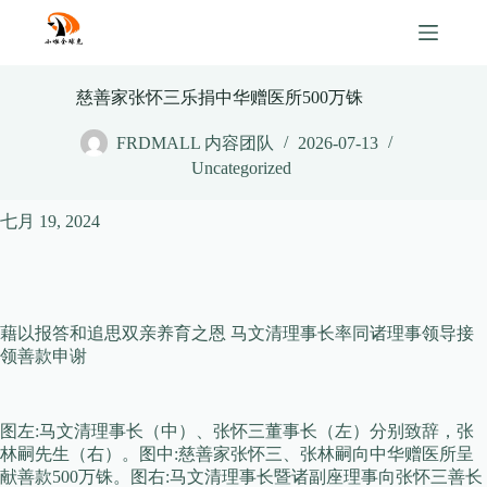
Skip
to
content
慈善家张怀三乐捐中华赠医所500万铢
FRDMALL 内容团队
2026-07-13
Uncategorized
七月 19, 2024
藉以报答和追思双亲养育之恩 马文清理事长率同诸理事领导接
领善款申谢
图左:马文清理事长（中）、张怀三董事长（左）分别致辞，张
林嗣先生（右）。图中:慈善家张怀三、张林嗣向中华赠医所呈
献善款500万铢。图右:马文清理事长暨诸副座理事向张怀三善长