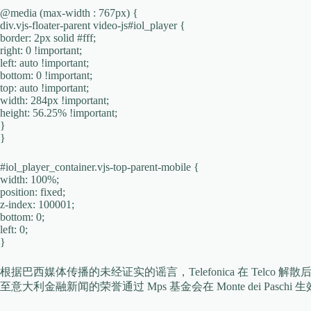
@media (max-width : 767px) {
div.vjs-floater-parent video-js#iol_player {
border: 2px solid #fff;
right: 0 !important;
left: auto !important;
bottom: 0 !important;
top: auto !important;
width: 284px !important;
height: 56.25% !important;
}
}
#iol_player_container.vjs-top-parent-mobile {
width: 100%;
position: fixed;
z-index: 100001;
bottom: 0;
left: 0;
}
根据巴西媒体传播的未经证实的谣言，Telefonica 在 Telco 解
至意大利金融新闻的荣誉通过 Mps 基金会在 Monte dei Paschi