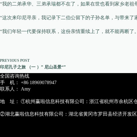
“我的二弟承华、三弟承瑞都不在了，如果在世也看到家乡老祖
“这次来印尼寻亲，我记录下二伯公留下的子孙名单，与带来了
“我们年轻一代要保持联系，这份亲情重续上了，就不能再断了
PREVIOUS
POST
印尼孔子之旅 （一 ）” 尼山圣景“”
全国咨询热线
手 机： +86 18969078947
联系人： Amy
地 址： ①杭州赢啦信息科技有限公司：浙江省杭州市余杭区仓前
②湖北赢啦信息科技有限公司：湖北省黄冈市罗田县经济开发区农