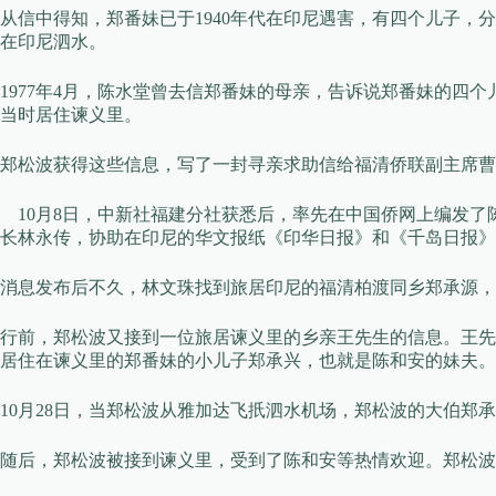
从信中得知，郑番妹已于1940年代在印尼遇害，有四个儿子，
在印尼泗水。
1977年4月，陈水堂曾去信郑番妹的母亲，告诉说郑番妹的四
当时居住谏义里。
郑松波获得这些信息，写了一封寻亲求助信给福清侨联副主席曹
10月8日，中新社福建分社获悉后，率先在中国侨网上编发了
长林永传，协助在印尼的华文报纸《印华日报》和《千岛日报》
消息发布后不久，林文珠找到旅居印尼的福清柏渡同乡郑承源，
行前，郑松波又接到一位旅居谏义里的乡亲王先生的信息。王先
居住在谏义里的郑番妹的小儿子郑承兴，也就是陈和安的妹夫。
10月28日，当郑松波从雅加达飞扺泗水机场，郑松波的大伯郑
随后，郑松波被接到谏义里，受到了陈和安等热情欢迎。郑松波