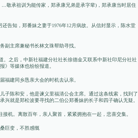
：…敬承祖训为能传家，郑承康兄弟是承字辈)，郑承康当时居住
还告知，郑番妹之妻于1976年12月病故。从信封显示，陈水堂
务副主席兼秘书长林文珠帮助寻找。
报道。之后，中新社福建分社社长徐德金又联系中新社印尼分社社
报》等媒体也纷纷报道。
届福建同乡恳亲大会的时机去认亲。
儿子陈和安，他是谏义里福清公会主席。通过这条线索，找到了
承兴就是郑松波要寻找的二伯公郑番妹的长子和四子确认无疑。
前往接机。离散百年，亲人聚首，紧紧拥抱在一起，悲喜交集。
桑巨变，不胜感慨