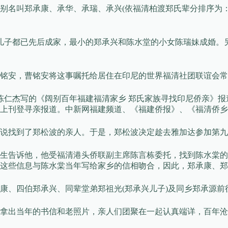
分别名叫郑承康、承华、承瑞、承兴(依福清柏渡郑氏辈分排序为
个儿子都已先后成家，最小的郑承兴和陈水堂的小女陈瑞妹成婚。另
铭安，曹铭安将这事嘱托给居住在印尼的世界福清社团联谊会常
陈仁杰写的《阔别百年福建福清家乡 郑氏家族寻找印尼侨亲》
上刊登寻亲报道。中新网福建频道、《福建侨报》、《福清侨乡
说找到了郑松波的亲人。于是，郑松波决定趁去雅加达参加第九
生告诉他，他受福清港头侨联副主席陈言栋委托，找到陈水棠的
这些信息与陈水棠当年写给家乡的信相吻合，因此，郑承康、郑
承康、四伯郑承兴、同辈堂弟郑祖光(郑承兴儿子)及同乡郑承源
拿出当年的书信和老照片，亲人们团聚在一起认真端详，百年沧