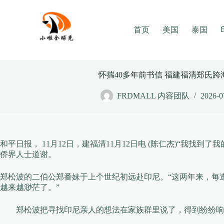
Skip
to
content
首页
美国
泰国
怀揣40多年前书信 福建福清郑氏
FRDMALL 内容团队
2026-0
和平日报， 11月12日，建福清11月12日电 (陈仁杰)“
侨界人士道谢。
郑松波的二伯公郑番妹于上个世纪初远赴印尼。“这两年来，每
越来越渺茫了。”
郑松波把寻找印尼亲人的想法在家族群里说了，得到纷纷响应。