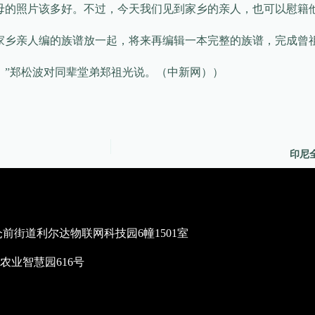
母的照片该多好。不过，今天我们见到家乡的亲人，也可以慰籍
家乡亲人编的族谱放一起，将来再编辑一本完整的族谱，完成曾
。”郑松波对同辈堂弟郑祖光说。（中新网））
印尼
街道利尔达物联网科技园6幢1501室
业智慧园616号