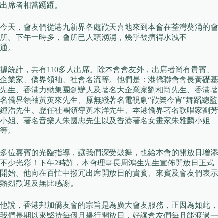
出席者相當踴躍。
今天，會友們從港九新界各處歡天喜地來到本會在荃灣葵涌的會
所。下午一時多，會所已人頭湧湧，幾乎被擠得水洩不
通。
據統計，共有110多人出席。除本會會友外，出席者尚有貴賓、
企業家、僑界領袖、社會名流等。他們是：港僑聯會會長黃礎基
先生、香港力勁集團創辦人及著名大企業家劉相尚先生、香港著
名僑界領袖黃英來先生、原無綫著名電視劇“歡樂今宵”舞蹈總監
鍾浩先生、歷任社團領導黃木洋先生、本港僑界著名歌唱家劉芳
小姐、著名音樂人朱國忠先生以及香港著名女畫家朱雅麟小姐
等。
多位嘉賓的光臨指導，讓我們深受鼓舞，也給本會的開放日增添
不少光彩！下午2時許，本會理事長周鴻生先生宣佈開放日正式
開始。他向在百忙中撥冗出席開放日的貴賓、來賓及會友們表示
熱烈歡迎及無比感謝。
他說，香港邦加僑友會的宗旨是為廣大會友服務，正因為如此，
我們長期以來堅持每個月舉行開放日，好讓會友們每月能渡過一