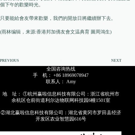
個下午的歡樂時光。
只要能給會友帶來歡樂，我們的開放日將繼續辦下去。
(雨林编辑，来源:香港邦加僑友會文温典育 圖周鴻生)
PREVIOUS
NEXT
全国咨询热线
手 机： +86 18969078947
联系人： Amy
地 址： ①杭州赢啦信息科技有限公司：浙江省杭州市
余杭区仓前街道利尔达物联网科技园6幢1501室
②湖北赢啦信息科技有限公司：湖北省黄冈市罗田县经济
开发区农业智慧园616号