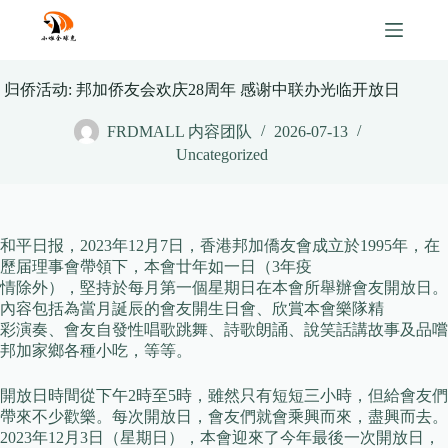
Skip
to
content
归侨活动: 邦加侨友会欢庆28周年 感谢中联办光临开放日
FRDMALL 内容团队
2026-07-13
Uncategorized
和平日报，2023年12月7日，香港邦加僑友會成立於1995年，在
歷届理事會帶領下，本會廿年如一日（3年疫
情除外），堅持於每月第一個星期日在本會所舉辦會友開放日。
內容包括為當月誕辰的會友開生日會、欣賞本會樂隊精
彩演奏、會友自發性唱歌跳舞、詩歌朗誦、說笑話講故事及品嚐
邦加家鄉各種小吃，等等。
開放日時間從下午2時至5時，雖然只有短短三小時，但給會友們
帶來不少歡樂。每次開放日，會友們就會乘興而來，盡興而去。
2023年12月3日（星期日），本會迎來了今年最後一次開放日，