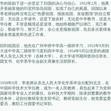
学的鼓励下进一步坚定了归国的决心与信心。1952年2月，他离
开美丽富饶的印尼邦加岛回国，实现了自己的夙愿。回国以来，
李老师始终没有忘记“热爱祖国、报效祖国、发奋图强”的自立誓
言，无论是上学读书，还是下放农村，无论是中学教书，还是大
学任教，不管是顺境还是逆境，他始终都能严以律己，克己奉
公，勤奋学习，努力工作，全心全意报效祖国，先后多次获得各
级各类嘉奖和先进工作者。
回到祖国后，他先在广州华侨中学高一插班学习，1952年9月到
大连中学高二插班学习直到高中毕业。1954年9月以优异的成绩
考入东北人民大学（吉林大学）。在大学读书期间曾担任班长、
团支书、化学系学生会副主席兼生活部部长。
1958年9月，李老师从东北人民大学化学系毕业分配到北京，在
中国科学技术大学任教，成为一名人民教师，肩负起来了为党和
国家培养专业人才的重任。在科技大学期间，除承担繁重的教学
任务外，还担任教研室党支部书记、教研室副主任，校党委监委
委员，教职工分团委书记等职。