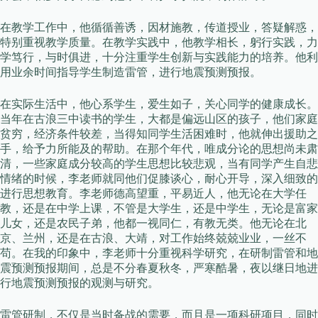
在教学工作中，他循循善诱，因材施教，传道授业，答疑解惑，
特别重视教学质量。在教学实践中，他教学相长，躬行实践，力
学笃行，与时俱进，十分注重学生创新与实践能力的培养。他利
用业余时间指导学生制造雷管，进行地震预测预报。
在实际生活中，他心系学生，爱生如子，关心同学的健康成长。
当年在古浪三中读书的学生，大都是偏远山区的孩子，他们家庭
贫穷，经济条件较差，当得知同学生活困难时，他就伸出援助之
手，给予力所能及的帮助。在那个年代，唯成分论的思想尚未肃
清，一些家庭成分较高的学生思想比较悲观，当有同学产生自悲
情绪的时候，李老师就同他们促膝谈心，耐心开导，深入细致的
进行思想教育。李老师德高望重，平易近人，他无论在大学任
教，还是在中学上课，不管是大学生，还是中学生，无论是富家
儿女，还是农民子弟，他都一视同仁，有教无类。他无论在北
京、兰州，还是在古浪、大靖，对工作始终兢兢业业，一丝不
苟。在我的印象中，李老师十分重视科学研究，在研制雷管和地
震预测预报期间，总是不分春夏秋冬，严寒酷暑，夜以继日地进
行地震预测预报的观测与研究。
雷管研制，不仅是当时备战的需要，而且是一项科研项目，同时