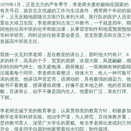
1970年1月，正是北方的严冬季节，李老师夫妻积极响应国家的
有关号召，放弃北京优越的工作与生活条件，携带两个年幼的孩
子，义无反顾地跟随北京医疗队来到大靖。医疗队的医护人员安
置在大靖卫生院，李老师派到古浪三中教书，一干就是四年。期
间他担任高中班的化学和政治课，从事雷管制作和地震预测预报
等科学研究。同时还担任校革委会委员、党支部委员和古浪三中
首届高中班班主任。
我第一次见到李老师，是在教室的讲台上，那时他大约有37、8
岁的样子，高高的个子，宽宽的肩膀，浓眉大眼，风度翩翩，感
到特别帅气绅士。他天庭饱满，颧骨隆起，一双炯炯有神的眼睛
注视着每个同学。李老师衣着整洁，得体大方，给人一种可敬可
亲的感觉。他讲话声音宏亮，语调动听，具有极强的感染力。他
板书不看教案，授课通俗易懂，好像不是本地之师。他的音容相
貌，言谈举止，似乎不像是国内生人。他爱好广泛，喜欢打球、
下棋。
李老师忠诚于党的教育事业，认真贯彻党的教育方针，积极参加
教学改革和科研实验。他治学严谨，为人师范，言传身教并重，
坚持教书育人，深受广大学生的爱戴。每当李老师出差或到兰州
开会，很多同学自愿到他家帮着担水扫院，制作煤球。