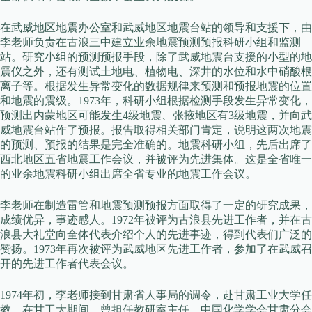
在武威地区地震办公室和武威地区地震台站的领导和支援下，由
李老师负责在古浪三中建立业余地震预测预报科研小组和监测
站。研究小组的预测预报手段，除了武威地震台支援的小型的地
震仪之外，还有测试土地电、植物电、深井的水位和水中硝酸根
离子等。根据发生异常变化的数据规律来预测和预报地震的位置
和地震的震级。1973年，科研小组根据检测手段发生异常变化，
预测出内蒙地区可能发生4级地震、张掖地区有3级地震，并向武
威地震台站作了预报。报告取得相关部门肯定，说明这两次地震
的预测、预报的结果是完全准确的。地震科研小组，先后出席了
西北地区五省地震工作会议，并被评为先进集体。这是全省唯一
的业余地震科研小组出席全省专业的地震工作会议。
李老师在制造雷管和地震预测预报方面取得了一定的研究成果，
成绩优异，事迹感人。1972年被评为古浪县先进工作者，并在古
浪县大礼堂向全体代表介绍个人的先进事迹，得到代表们广泛的
赞扬。1973年再次被评为武威地区先进工作者，参加了在武威召
开的先进工作者代表会议。
1974年初，李老师接到甘肃省人事局的调令，赴甘肃工业大学任
教。在甘工大期间，曾担任教研室主任，中国化学学会甘肃分会