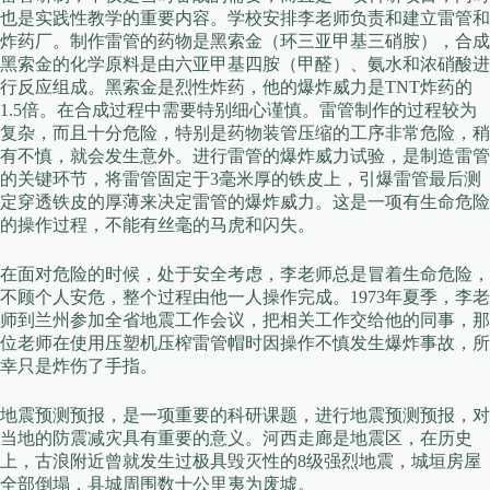
也是实践性教学的重要内容。学校安排李老师负责和建立雷管和
炸药厂。制作雷管的药物是黑索金（环三亚甲基三硝胺），合成
黑索金的化学原料是由六亚甲基四胺（甲醛）、氨水和浓硝酸进
行反应组成。黑索金是烈性炸药，他的爆炸威力是TNT炸药的
1.5倍。在合成过程中需要特别细心谨慎。雷管制作的过程较为
复杂，而且十分危险，特别是药物装管压缩的工序非常危险，稍
有不慎，就会发生意外。进行雷管的爆炸威力试验，是制造雷管
的关键环节，将雷管固定于3毫米厚的铁皮上，引爆雷管最后测
定穿透铁皮的厚薄来决定雷管的爆炸威力。这是一项有生命危险
的操作过程，不能有丝毫的马虎和闪失。
在面对危险的时候，处于安全考虑，李老师总是冒着生命危险，
不顾个人安危，整个过程由他一人操作完成。1973年夏季，李老
师到兰州参加全省地震工作会议，把相关工作交给他的同事，那
位老师在使用压塑机压榨雷管帽时因操作不慎发生爆炸事故，所
幸只是炸伤了手指。
地震预测预报，是一项重要的科研课题，进行地震预测预报，对
当地的防震减灾具有重要的意义。河西走廊是地震区，在历史
上，古浪附近曾就发生过极具毁灭性的8级强烈地震，城垣房屋
全部倒塌，县城周围数十公里夷为废墟。