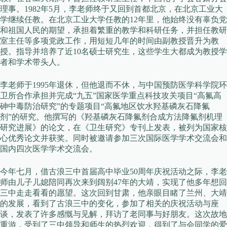
理事。1982年5月，李老师终于又回到首都北京，在北京工业大
学继续任教。在北京工业大学任教的12年里，他始终没有辜负党
和祖国人民的期望，承担着繁重的教学和科研任务，并担任教研
室主任等多项党政工作，用短短几年的时间由副教授晋升为教
授。指导并培养了近10名硕士研究生，这些学生大都成为教授学
者和学术带头人。
李老师于1995年退休，但他退而不休，与中国预防医学科学院环
卫所合作承担并完成“九五”国家医学重点科技攻关项目“高氟高
砷中毒防治研究”的专题项目“高氟地区饮水羟基磷灰石降氟
剂”的研究。他撰写的《羟基磷灰石降氟剂合成方法降氟剂机理
研究进展》的论文，在《卫生研究》专刊上发表，被列为国家核
心优秀论文并获奖。同时被邀请参加三次国际医学学术交流会和
国内四次医学学术交流会。
今年七月，借古浪三中首届高中毕业50周年庆祝活动之际，李老
师由儿子儿媳陪同再次来到阔别47年的大靖，实现了他多年想回
三中走走看看的愿望。这次回到甘肃，他亲眼目睹了兰州、大靖
的发展，看到了古浪三中的变化，参加了相关的庆祝活动与座
谈，发表了许多感慨与见解，拜访了老同事与好朋友。这次故地
重游，受到了三中领导和师生的热烈欢迎，得到了与会同学的爱