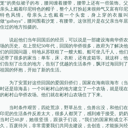
笼”的类似裙子的布，腰间缠着腰带，腰带上还有一些装饰。父
亲头上戴着印尼特色的帽子，整个人打扮起来很帅气又富有印尼
特色风情。母亲头上也戴着一个头套，身上穿的衣服叫
做“gaibaya”，腰间围着沙笼，有腰带。这张照片是在父亲当年居
住过的地方拍摄的。
说起他们当年回国后的经历，可以说是一部建设海南华侨农
场的历史。在上世纪50年代，回国的华侨很多，政府为了解决他
们的回国问题，特地从苏联租了一艘大船。船可坐几千人，他们
还带了很多的家当：单车，床，衣柜，还有皮箱等。就这样，他
们告别了出生的地方，告别了优越的生活条件，飘洋过海回到了
祖国的怀抱，开始了新的生活。
为了安置好这些回国的爱国归侨们，国家在海南琼海市（当
时还是琼海县）一个叫彬村山的地方建立了一个农场，就是现在
的彬村山华侨农场。他们就在彬村山农场住了下来。
当时条件艰苦，四处荒凉，野草丛生，虫兽出没，和他们在
印尼的生活条件反差太大，很多人都哭了，感到难于接受。奶奶
当时已60岁，她很坚强，跟孩子们说，“我们的国家刚成立不
久，百废待兴，非常需要我们共同去建设，去创造，才能振兴经