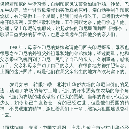
保留着印尼的生活习惯，自制印尼风味菜肴如咖喱鸡、沙爹、巴
东牛肉等。逢年过节母亲就购买做糕的原料，亲自动手制作印尼
烧糕，有时要做上一个星期，那我们就有得吃了。归侨们大都性
格开朗乐观，喜爱唱歌和跳舞，工作闲暇之余，他们拿起吉他、
沙锤，穿上印尼传统服装，跳起欢快的印尼民间舞蹈“伊娜奈”，
歌唱日益美好的新生活，也思念着远在异国他乡的亲人们。
1996年，母亲在印尼的妹妹邀请他们回去印尼探亲，母亲也
很思念在印尼的外祖父外祖母和她的弟弟妹妹，经过商量，她和
父亲乘坐飞机回到了印尼，见到了自己的亲人。久别重逢，感慨
万千。父亲和母亲拜访了自己的亲人，在很多地方都拍照留念。
上面的这张照片，就是他们在我父亲出生的地方帝汶岛留下的。
岁月如梭，转眼56载，彬村山华侨农场的印尼归侨们的足
迹，踏遍了农场的每寸土地，他们的汗水洒落在农场的每个角
落，他们为农场的建设做出了巨大的贡献。当年的青春小伙活泼
少女，如今都已白发苍苍，有的已经过世，但是他们爱国的精
神，不畏艰难的精神，激励着我们下一辈，继续为祖国建设奋斗
下去。
（雨林编辑，来源：中国文明网，庄恭武 琼海市彬村山华侨经