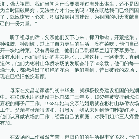
济，强大祖国。我们当初为什么要漂洋过海外出谋生，还不是因
为当时国破民穷，无法生存才出去的吗？现在既然我们已经回国
了，就应该安下心来，积极投身祖国建设，为祖国的明天贡献自
己的一份力量。”
听了祖母的话，父亲他们安下心来，挥刀举锄，开荒挖渠，
种橡胶、种胡椒，过上了自力更生的生活。没有菜吃，他们自己
开一块地种菜。没有房屋住，他们自己割稻草盖起了茅草房住。
没有水用，他们到很远的井去挑水……就这样，一路走来，直到
退休，他们为彬村山华侨农场的发展奋斗了50余载，他们的每一
滴汗水，都浇灌出了鲜艳的花朵，他们看到，昔日破败的农场，
现在已经旧貌换新颜。
母亲在文昌老家读到初中毕业，就积极投身建设祖国的热潮
中。在松涛水库的建设中她奋战了三年多，1967年被安排到琼海
嘉积的椰子厂工作。1968年她与父亲结婚后就在彬村山华侨农场
工作。父亲与母亲很随和、很恩爱，我从未见到他们吵架红脸，
他们认真做农场的工作，经营自己的家庭，对我们姐弟三人疼爱
有加。
在农场的工作虽然辛苦，但归侨们的生活很丰富多彩，他们