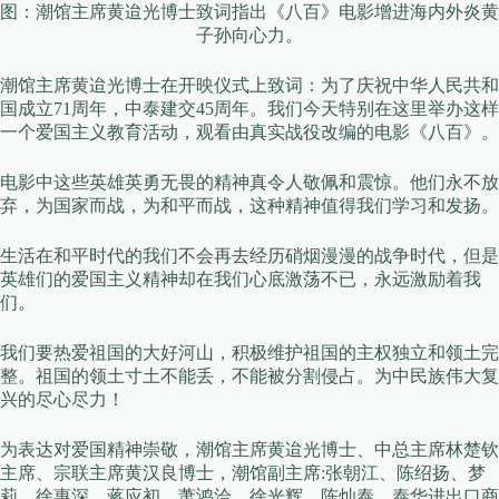
图：潮馆主席黄迨光博士致词指出《八百》电影增进海内外炎黄
子孙向心力。
潮馆主席黄迨光博士在开映仪式上致词：为了庆祝中华人民共和
国成立71周年，中泰建交45周年。我们今天特别在这里举办这样
一个爱国主义教育活动，观看由真实战役改编的电影《八百》。
电影中这些英雄英勇无畏的精神真令人敬佩和震惊。他们永不放
弃，为国家而战，为和平而战，这种精神值得我们学习和发扬。
生活在和平时代的我们不会再去经历硝烟漫漫的战争时代，但是
英雄们的爱国主义精神却在我们心底激荡不已，永远激励着我
们。
我们要热爱祖国的大好河山，积极维护祖国的主权独立和领土完
整。祖国的领土寸土不能丢，不能被分割侵占。为中民族伟大复
兴的尽心尽力！
为表达对爱国精神崇敬，潮馆主席黄迨光博士、中总主席林楚钦
主席、宗联主席黄汉良博士，潮馆副主席:张朝江、陈绍扬、梦
莉、徐惠深、蒋应初、萧鸿洽、徐光辉、陈灿泰，泰华进出口商