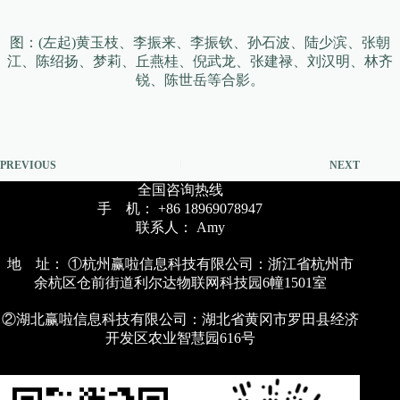
图：(左起)黄玉枝、李振来、李振钦、孙石波、陆少滨、张朝
江、陈绍扬、梦莉、丘燕桂、倪武龙、张建禄、刘汉明、林齐
锐、陈世岳等合影。
PREVIOUS
NEXT
全国咨询热线
手 机： +86 18969078947
联系人： Amy
地 址： ①杭州赢啦信息科技有限公司：浙江省杭州市
余杭区仓前街道利尔达物联网科技园6幢1501室
②湖北赢啦信息科技有限公司：湖北省黄冈市罗田县经济
开发区农业智慧园616号