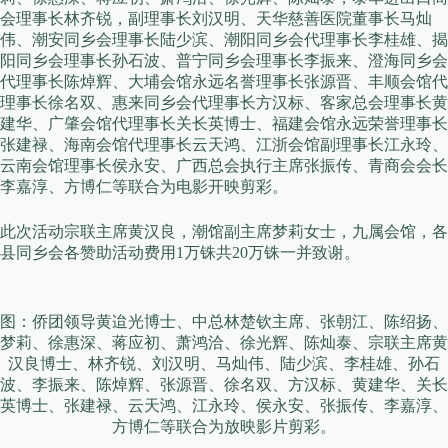
会理事长林齐锐，副理事长刘汉明、天华慈善医院董事长马灿
伟、潮安同乡会理事长陆少滨、潮阳同乡会代理事长李桂雄、揭
阳同乡会理事长孙石波、普宁同乡会理事长李振来、澄海同乡会
代理事长陈焯辉、大埔会馆永远名誉理事长张源晋、丰顺会馆代
理事长徐名双、惠来同乡会代理事长方汉标、客家总会理事长黄
建华、广肇会馆代理事长关长英博士、福建会馆永远荣誉理事长
张建禄、海南会馆代理事长云天鸿、江浙会馆副理事长江永玲、
云南会馆理事长侯永安、广西总会执行主席张振传、青商会会长
李嘉淳、方博仁等联合为电影开映剪彩。
此次活动宗联主席黄汉良，潮馆副主席梦莉女士，九属会馆，各
县同乡会各赞助活动费用1万铢共20万铢一并致谢。
图：侨团领导黄迨光博士、中总林楚钦主席、张朝江、陈绍扬、
梦莉、徐惠深、蒋应初、萧鸿洽、徐光辉、陈灿泰、宗联主席黄
汉良博士、林齐锐、刘汉明、马灿伟、陆少滨、李桂雄、孙石
波、李振来、陈焯辉、张源晋、徐名双、方汉标、黄建华、关长
英博士、张建禄、云天鸿、江永玲、侯永安、张振传、李嘉淳、
方博仁等联合为放映影片剪彩。