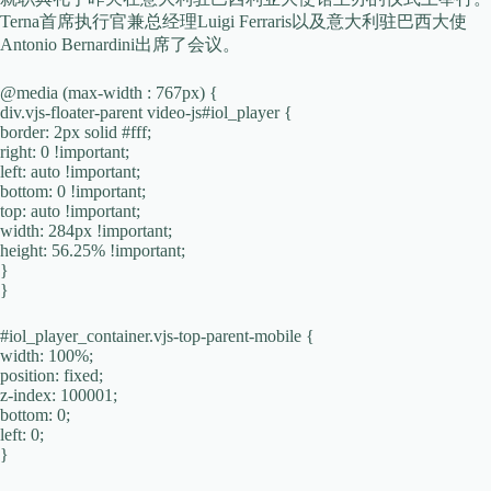
Terna首席执行官兼总经理Luigi Ferraris以及意大利驻巴西大使
Antonio Bernardini出席了会议。
@media (max-width : 767px) {
div.vjs-floater-parent video-js#iol_player {
border: 2px solid #fff;
right: 0 !important;
left: auto !important;
bottom: 0 !important;
top: auto !important;
width: 284px !important;
height: 56.25% !important;
}
}
#iol_player_container.vjs-top-parent-mobile {
width: 100%;
position: fixed;
z-index: 100001;
bottom: 0;
left: 0;
}