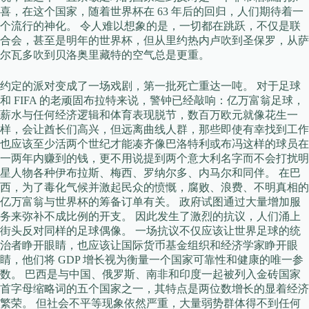
喜，在这个国家，随着世界杯在 63 年后的回归，人们期待着一
个流行的神化。 令人难以想象的是，一切都在跳跃，不仅是联
合会，甚至是明年的世界杯，但从里约热内卢吹到圣保罗，从萨
尔瓦多吹到贝洛奥里藏特的空气总是更重。
约定的派对变成了一场戏剧，第一批死亡重达一吨。 对于足球
和 FIFA 的老顽固布拉特来说，警钟已经敲响：亿万富翁足球，
薪水与任何经济逻辑和体育表现脱节，数百万欧元就像花生一
样，会让酋长们高兴，但远离曲线人群，那些即使有幸找到工作
也应该至少活两个世纪才能凑齐像巴洛特利或布冯这样的球员在
一两年内赚到的钱，更不用说提到两个意大利名字而不会打扰明
星人物各种伊布拉斯、梅西、罗纳尔多、内马尔和同伴。 在巴
西，为了毒化气候并激起民众的愤慨，腐败、浪费、不明真相的
亿万富翁与世界杯的筹备订单有关。 政府试图通过大量增加服
务来弥补不成比例的开支。 因此发生了激烈的抗议，人们涌上
街头反对同样的足球偶像。 一场抗议不仅应该让世界足球的统
治者睁开眼睛，也应该让国际货币基金组织和经济学家睁开眼
睛，他们将 GDP 增长视为衡量一个国家可靠性和健康的唯一参
数。 巴西是与中国、俄罗斯、南非和印度一起被列入金砖国家
首字母缩略词的五个国家之一，其特点是两位数增长的显着经济
繁荣。 但社会不平等现象依然严重，大量弱势群体得不到任何