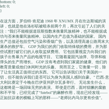
bottom: 0;
left: 0;
}
在这方面，罗伯特·肯尼迪 1968 年 XNUMX 月在坎达斯城的演
讲，也就是他在洛杉矶被暗杀前两个月，再次引起了人们的关
注：“我们不能根据道琼斯指数来衡量民族精神，也不能根据成
功与否来衡量民族精神。以国内生产总值为基础的国家。 国内
生产总值还包括空气污染和香烟广告，以及清理高速公路周末大
屠杀的救护车。 GDP 为我们的房门收取特殊锁的费用，并为那
些试图打破它们的人收取监狱费用。 它包括重视蛮力向我们的
孩子出售暴力产品的电视节目。 它随着凝固汽油弹、导弹和核
弹头的生产而增长。 GDP 没有考虑到我们家庭的健康、他们的
教育质量或他们休闲时光的乐趣。 简而言之，它衡量一切，除
了让生活真正值得过的东西。 它可以告诉我们关于美国的一
切，但不能告诉我们是否可以为身为美国人感到自豪。” 巴西-意
大利比赛定于今晚在巴伊亚州萨尔瓦多举行。 无论发生什么，
这都将是一场回味无穷的表演。 即使是巴西，面对猖獗的腐败
和不平等，已经完成了“futebol”的麻醉作用，现在已经发现——
正如抗议者的横幅上写的那样——“老师比内马尔更有价值”。