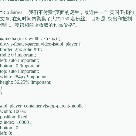
“Rio $urreal – 我们不付费”页面的诞生，最近由一个 英国卫报的
文章, 在短时间内聚集了大约 150 名粉丝。 目标是“突出和抵制
酒吧、餐馆和商店收取的过高价格”。
@media (max-width : 767px) {
div.vjs-floater-parent video-js#iol_player {
border: 2px solid #fff;
right: 0 !important;
left: auto !important;
bottom: 0 !important;
top: auto !important;
width: 284px !important;
height: 56.25% !important;
}
}
#iol_player_container.vjs-top-parent-mobile {
width: 100%;
position: fixed;
z-index: 100001;
bottom: 0;
left: 0;