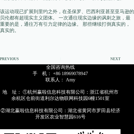
该运动现已扩展到里约之外，在圣保罗、巴西利亚甚至亚马逊的
贝伦都有超现实主义团体。 一次通往现实边缘的讽刺之旅，最
重要的是，通往万有引力定律的边缘。 那些继续打倒真实的，
真实的。
PREVIOUS
NEXT
全国咨询热线
手 机： +86 18969078947
联系人： Amy
地 址： ①杭州赢啦信息科技有限公司：浙江省杭州市
余杭区仓前街道利尔达物联网科技园6幢1501室
②湖北赢啦信息科技有限公司：湖北省黄冈市罗田县经济
开发区农业智慧园616号