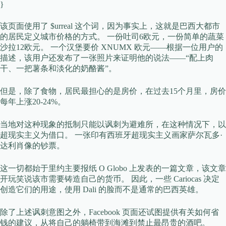
}
该页面使用了 $urreal 这个词，因为事实上，这就是巴西大都市
的居民定义城市价格的方式。 一份吐司6欧元，一份简单的蔬菜
沙拉12欧元。 一个汉堡要价 XNUMX 欧元——根据一位用户的
描述，该用户还发布了一张照片来证明他的说法——“配上肉
干、一把薯条和淡化的奶酪酱”。
但是，除了食物，居民最担心的是房价，在过去15个月里，房价
每年上涨20-24%。
当地对这种现象的抵制只能以讽刺为避难所，在这种情况下，以
超现实主义为借口。 一张印有西班牙超现实主义画家萨尔瓦多·
达利肖像的钞票。
这一切都始于里约主要报纸 O Globo 上发表的一篇文章，该文章
开玩笑说该市需要铸造自己的货币。 因此，一些 Cariocas 决定
创造它们的用途，使用 Dali 的脸而不是通常的巴西英雄。
除了上述讽刺意图之外，Facebook 页面还试图提供有关如何省
钱的建议，从将自己的躺椅带到海滩到禁止最昂贵的酒吧。