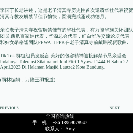
李国丁长老讲述，这是老子清真寺历史性首次邀请华社代表祝贺
清真寺教友解禁节佳节愉快，圆满完成斋戎功德月。
亲临老子清真寺祝贺解禁佳节的华社代表，有万隆华族关怀团队
团员.西爪百家姓代表，华裔总会代表，红白华族交流论坛代表
和妇女昂格隆团队PEWATI FPK在老子清真寺前献唱祝贺歌曲.
Tik Tok.群组组员发感言.美好的包容精神迎接解禁节恳亲盛会
Indahnya Toleransi Silaturahmi Idul Fitri 1 Syawal 1444 H Sabtu 22
April.2023 Di Halaman Masjid Lautze2 Kota Bandung.
(雨林编辑，万隆王羽报道)
PREVIOUS
NEXT
全国咨询热线
手 机： +86 18969078947
联系人： Amy