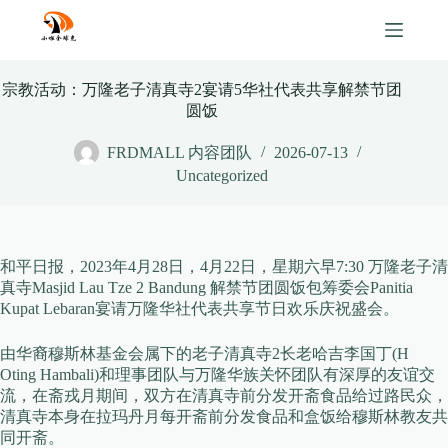
Skip
to
content
宗教活动：万隆老子清真寺2宴请5华社代表共享解禁节团
圆饭
FRDMALL 内容团队
2026-07-13
Uncategorized
和平日报，2023年4月28日，4月22日，星期六早7:30 万隆老子清
真寺Masjid Lau Tze 2 Bandung 解禁节团圆饭包筹委会Panitia
Kupat Lebaran宴请万隆华社代表共享节日欢乐庆祝盛会。
由华裔穆斯林基金会属下的老子清真寺2长老哈吉李国丁(H
Oting Hambali)和理事团队与万隆华族关怀团队有深厚的友谊交
流，在斋戎月期间，双方在清真寺前分发开斋食品给过路民众，
清真寺本身在拉玛丹月每开斋前分发食品和盒饭给穆斯林教友共
同开斋。