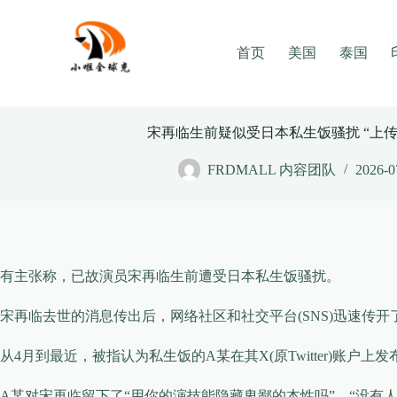
Skip
to
content
首页
美国
泰国
宋再临生前疑似受日本私生饭骚扰 “上
FRDMALL 内容团队
2026-0
有主张称，已故演员宋再临生前遭受日本私生饭骚扰。
宋再临去世的消息传出后，网络社区和社交平台(SNS)迅速传
从4月到最近，被指认为私生饭的A某在其X(原Twitter)账户
A某对宋再临留下了“用你的演技能隐藏卑鄙的本性吗”、“没有