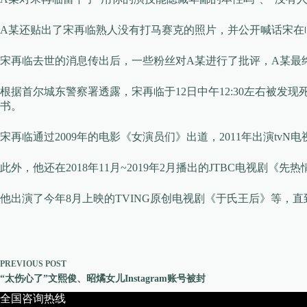
A某还贴出了宋再临熟人没有打马赛克的照片，并公开喊话宋在临
宋再临去世的消息传出后，一些粉丝对A某进行了批评，A某最
根据首尔城东警察署透露，宋再临于12日中午12:30左右被
书。
宋再临通过2009年的电影《女演员们》出道，2011年出演tv
此外，他还在2018年11月~2019年2月播出的JTBC电视剧《
他出演了今年8月上映的TVING原创电视剧《于氏王后》等，
PREVIOUS
POST
“太伤心了”文熙俊、昭燏女儿Instagram账号被封
全国咨询热线