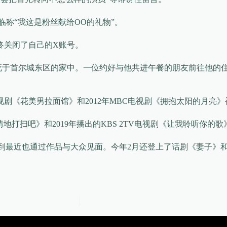
称“我这是粉丝献给OO的礼物”。
终关闭了自己的X账号。
发现死于首尔城东区的家中。一位约好与他共进午餐的朋友前往他
N电视剧《花美男拉面馆》和2012年MBC电视剧《拥抱太阳的月亮
先热情地打扫吧》和2019年播出的KBS 2TV电视剧《让我聆听你的
直到最近也通过作品与大众见面。今年2月还登上了话剧《妻子》