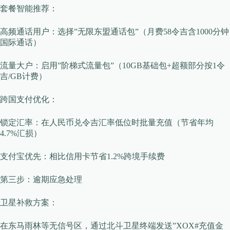
​​套餐智能推荐​​：
高频通话用户：选择”无限东盟通话包”（月费58令吉含1000分钟
国际通话）
流量大户：启用”阶梯式流量包”（10GB基础包+超额部分按1令
吉/GB计费）
​​跨国支付优化​​：
锁定汇率：在人民币兑令吉汇率低位时批量充值（节省年均
4.7%汇损）
支付宝优先：相比信用卡节省1.2%跨境手续费
第三步：逾期应急处理
​​卫星补救方案​​：
在东马雨林等无信号区，通过北斗卫星终端发送”XOX#充值金